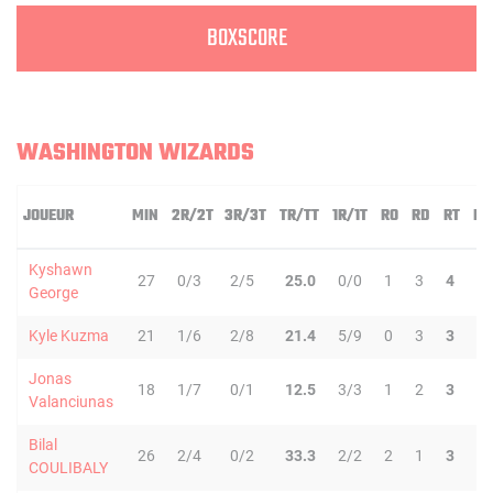
BOXSCORE
WASHINGTON WIZARDS
JOUEUR
MIN
2R/2T
3R/3T
TR/TT
1R/1T
RO
RD
RT
PD
Kyshawn
27
0/3
2/5
25.0
0/0
1
3
4
0
George
Kyle Kuzma
21
1/6
2/8
21.4
5/9
0
3
3
1
Jonas
18
1/7
0/1
12.5
3/3
1
2
3
3
Valanciunas
Bilal
26
2/4
0/2
33.3
2/2
2
1
3
0
COULIBALY