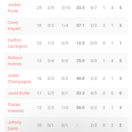
Jordan
25
2/5
3/10
33.3
6/7
1
4
5
2
Poole
Corey
18
3/3
1/4
57.1
2/2
2
1
3
0
Kispert
Carlton
22
1/3
0/5
12.5
0/0
0
1
1
6
Carrington
Richaun
15
3/4
0/0
75.0
0/0
1
4
5
1
Holmes
Justin
16
2/3
0/2
40.0
2/2
2
1
3
1
Champagnie
Jared Butler
17
2/5
0/1
33.3
4/5
0
0
0
3
Tristan
12
2/3
1/3
50.0
2/2
2
1
3
1
Vukcevic
Johnny
10
0/1
0/1
-
2/2
0
2
2
0
Davis