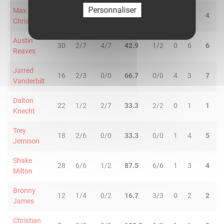
Personnaliser
Max
30
1/2
3/5
57.1
2/2
0
4
4
Christie
Austin
30
2/7
4/7
42.9
1/2
0
6
6
Reaves
Jarred
16
2/3
0/0
66.7
0/0
4
3
7
Vanderbilt
Dalton
22
1/2
2/7
33.3
2/2
0
1
1
Knecht
Trey
18
2/6
0/0
33.3
0/0
1
4
5
Jemison
Shake
28
6/6
1/2
87.5
6/6
1
3
4
Milton
Bronny
12
1/4
0/2
16.7
3/3
0
2
2
James
Christian