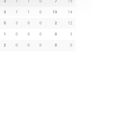
3
1
1
0
7
15
3
1
1
0
13
14
5
3
0
0
2
12
1
0
0
0
0
3
2
0
0
0
0
0