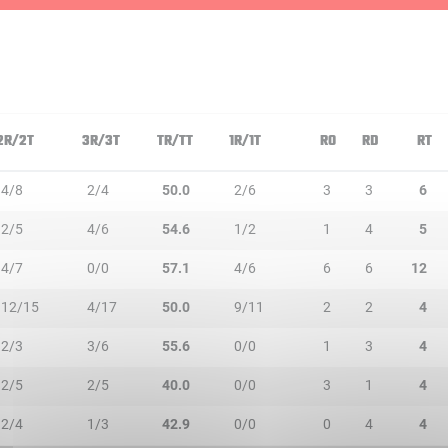
2R/2T
3R/3T
TR/TT
1R/1T
RO
RD
RT
4/8
2/4
50.0
2/6
3
3
6
2/5
4/6
54.6
1/2
1
4
5
4/7
0/0
57.1
4/6
6
6
12
12/15
4/17
50.0
9/11
2
2
4
2/3
3/6
55.6
0/0
1
3
4
2/5
2/5
40.0
0/0
3
1
4
2/4
1/3
42.9
0/0
0
4
4