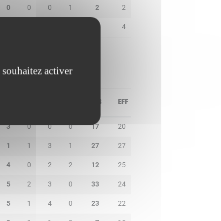
0
0
0
1
2
2
4
0
0
0
2
4
 souhaitez activer
PD
IN
BP
CO
PTS
EFF
3
0
0
0
17
20
1
1
3
1
27
27
4
0
2
2
12
25
5
2
3
0
33
24
5
1
4
0
23
22