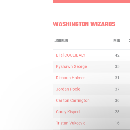
WASHINGTON WIZARDS
JOUEUR
MIN
Bilal COULIBALY
42
Kyshawn George
35
Richaun Holmes
31
Jordan Poole
37
Carlton Carrington
36
Corey Kispert
28
Tristan Vukcevic
16