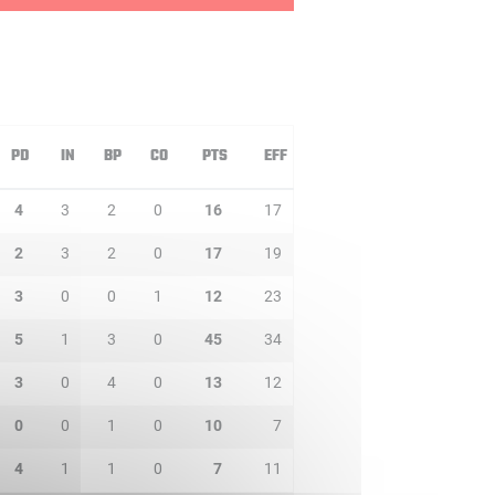
PD
IN
BP
CO
PTS
EFF
4
3
2
0
16
17
2
3
2
0
17
19
3
0
0
1
12
23
5
1
3
0
45
34
3
0
4
0
13
12
0
0
1
0
10
7
4
1
1
0
7
11