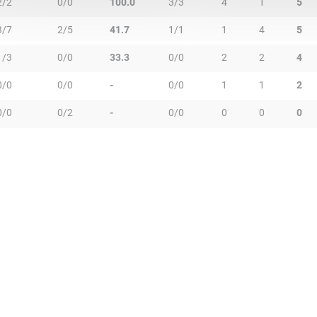
2/2
0/0
100.0
3/3
4
1
5
3/7
2/5
41.7
1/1
1
4
5
1/3
0/0
33.3
0/0
2
2
4
0/0
0/0
-
0/0
1
1
2
0/0
0/2
-
0/0
0
0
0