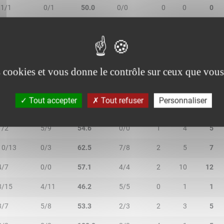
1/1
0/1
50.0
0/0
0
0
0
1/2
0/2
25.0
0/0
0
1
1
es cookies et vous donne le contrôle sur ceux que vous
Tout accepter
Tout refuser
Personnaliser
R/2T
3R/3T
TR/TT
1R/1T
RO
RD
RT
1/2
5/9
54.6
0/0
1
4
5
10/13
0/3
62.5
7/8
2
5
7
4/7
0/0
57.1
4/4
2
10
12
8/15
4/11
46.2
5/5
0
1
1
3/7
5/8
53.3
2/3
2
3
5