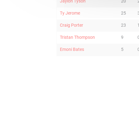
Jaylon Tyson
20
Ty Jerome
25
Craig Porter
23
Tristan Thompson
9
Emoni Bates
5