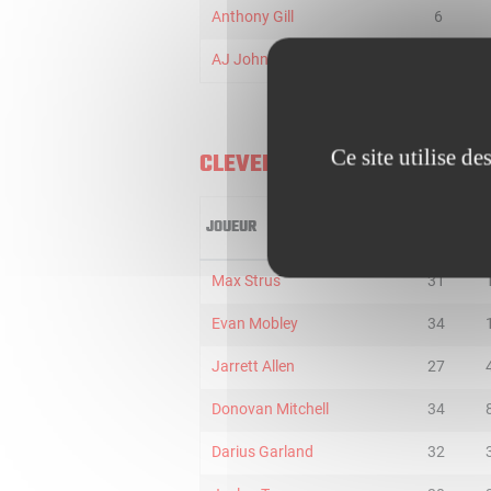
Anthony Gill
6
AJ Johnson
9
Ce site utilise d
CLEVELAND CAVALIERS
JOUEUR
MIN
2
Max Strus
31
Evan Mobley
34
Jarrett Allen
27
Donovan Mitchell
34
Darius Garland
32