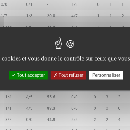
0/0
0/1
-
1/2
0
1
1
1/7
1/3
20.0
4/7
1
1
2
10/14
0/0
71.4
4/6
3
5
8
0/0
3/4
75.0
0/0
0
1
1
es cookies et vous donne le contrôle sur ceux que vous
Tout accepter
Tout refuser
Personnaliser
2R/2T
3R/3T
TR/TT
1R/1T
RO
RD
RT
1/4
4/5
55.6
0/0
0
3
3
1/1
4/5
83.3
0/0
0
0
0
3/7
0/0
42.9
4/4
2
2
4