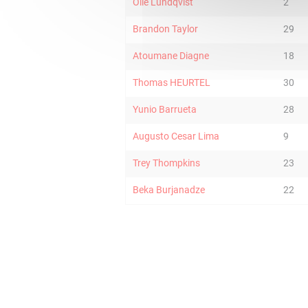
Olle Lundqvist
2
Brandon Taylor
29
Atoumane Diagne
18
Thomas HEURTEL
30
Yunio Barrueta
28
Augusto Cesar Lima
9
Trey Thompkins
23
Beka Burjanadze
22