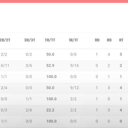
2R/2T
3R/3T
TR/TT
1R/1T
RO
RD
RT
2/2
0/2
50.0
0/0
1
4
5
6/11
3/6
52.9
9/16
0
2
2
1/1
0/0
100.0
0/0
0
1
1
2/4
0/0
50.0
9/12
1
3
4
0/0
1/1
100.0
2/2
1
0
1
0/3
2/6
22.2
2/2
1
3
4
1/1
0/0
100.0
0/0
0
0
0