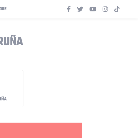
ORE
ORUÑA
UÑA