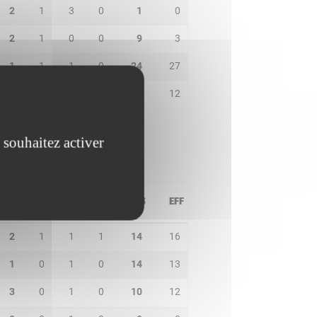
2
1
3
0
1
0
2
1
0
0
9
3
1
1
1
0
24
27
2
1
0
0
9
12
 souhaitez activer
PD
IN
BP
CO
PTS
EFF
2
1
1
1
14
16
1
0
1
0
14
13
3
0
1
0
10
12