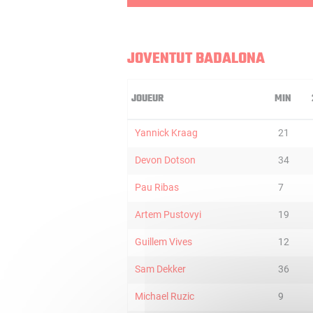
JOVENTUT BADALONA
JOUEUR
MIN
Yannick Kraag
21
Devon Dotson
34
Pau Ribas
7
Artem Pustovyi
19
Guillem Vives
12
Sam Dekker
36
Michael Ruzic
9