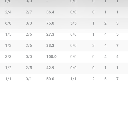
0/0
0/0
-
0/0
0
1
1
2/4
2/7
36.4
0/0
0
1
1
6/8
0/0
75.0
5/5
1
2
3
1/5
2/6
27.3
6/6
1
4
5
1/3
2/6
33.3
0/0
3
4
7
3/3
0/0
100.0
0/0
0
4
4
1/2
2/5
42.9
0/0
0
1
1
1/1
0/1
50.0
1/1
2
5
7