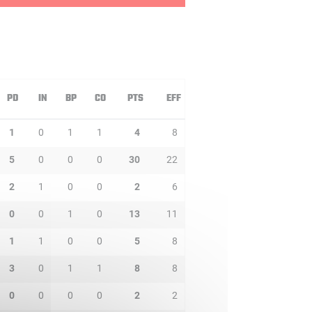
PD
IN
BP
CO
PTS
EFF
1
0
1
1
4
8
5
0
0
0
30
22
2
1
0
0
2
6
0
0
1
0
13
11
1
1
0
0
5
8
3
0
1
1
8
8
0
0
0
0
2
2