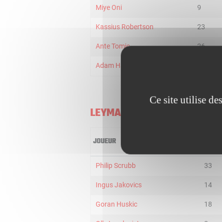
Miye Oni
9
Kassius Robertson
23
Ante Tomic
26
Adam Hanga
29
Ce site utilise d
LEYMA CORUÑA
JOUEUR
MIN
Philip Scrubb
33
Ingus Jakovics
14
Goran Huskic
18