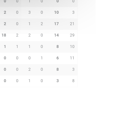
0
0
1
0
0
0
2
0
3
0
10
3
2
0
1
2
17
21
18
2
2
0
14
29
1
1
1
0
8
10
0
0
0
1
6
11
0
0
2
0
8
3
0
0
1
0
3
8