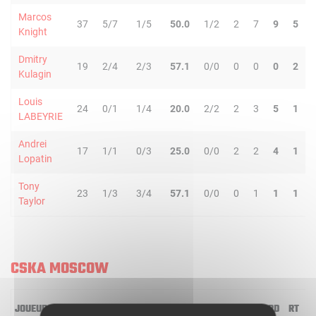
Marcos
37
5/7
1/5
50.0
1/2
2
7
9
5
Knight
Dmitry
19
2/4
2/3
57.1
0/0
0
0
0
2
Kulagin
Louis
24
0/1
1/4
20.0
2/2
2
3
5
1
LABEYRIE
Andrei
17
1/1
0/3
25.0
0/0
2
2
4
1
Lopatin
Tony
23
1/3
3/4
57.1
0/0
0
1
1
1
Taylor
CSKA MOSCOW
JOUEUR
MIN
2R/2T
3R/3T
TR/TT
1R/1T
RO
RD
RT
P