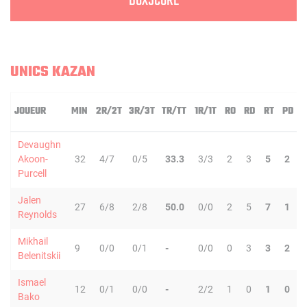
BOXSCORE
UNICS KAZAN
JOUEUR
MIN
2R/2T
3R/3T
TR/TT
1R/1T
RO
RD
RT
PD
Devaughn
Akoon-
32
4/7
0/5
33.3
3/3
2
3
5
2
Purcell
Jalen
27
6/8
2/8
50.0
0/0
2
5
7
1
Reynolds
Mikhail
9
0/0
0/1
-
0/0
0
3
3
2
Belenitskii
Ismael
12
0/1
0/0
-
2/2
1
0
1
0
Bako