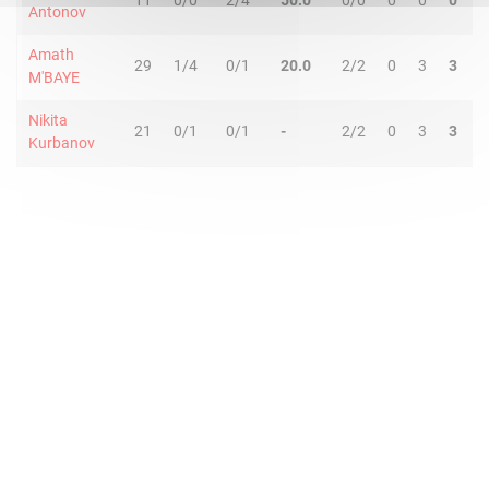
11
0/0
2/4
50.0
0/0
0
0
0
1
Antonov
Amath
29
1/4
0/1
20.0
2/2
0
3
3
0
M'BAYE
Nikita
21
0/1
0/1
-
2/2
0
3
3
1
Kurbanov