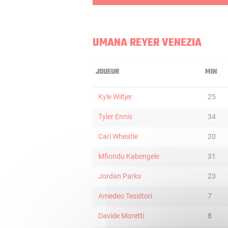
UMANA REYER VENEZIA
JOUEUR
MIN
Kyle Wiltjer
25
Tyler Ennis
34
Carl Wheatle
20
Mfiondu Kabengele
31
Jordan Parks
23
Amedeo Tessitori
7
Davide Moretti
8