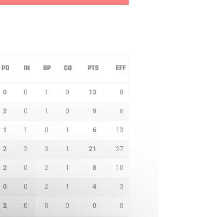
PD
IN
BP
CO
PTS
EFF
0
0
1
0
13
8
2
0
1
0
9
6
1
1
0
1
6
13
2
2
3
1
21
27
2
0
2
1
8
10
0
0
2
1
4
3
2
0
0
0
0
0