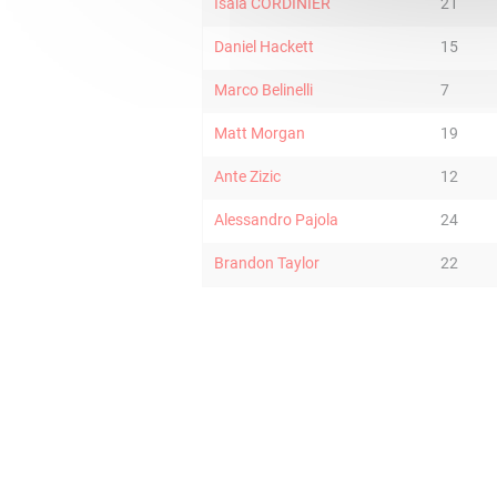
Isaïa CORDINIER
21
Daniel Hackett
15
Marco Belinelli
7
Matt Morgan
19
Ante Zizic
12
Alessandro Pajola
24
Brandon Taylor
22