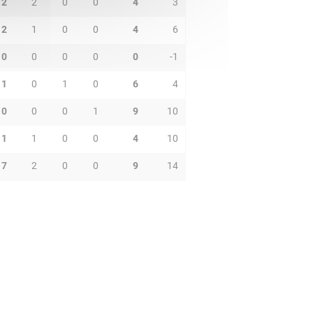
2
2
0
0
4
3
2
1
0
0
4
6
0
0
0
0
0
-1
1
0
1
0
6
4
0
0
0
1
9
10
1
1
0
0
4
10
7
2
0
0
9
14