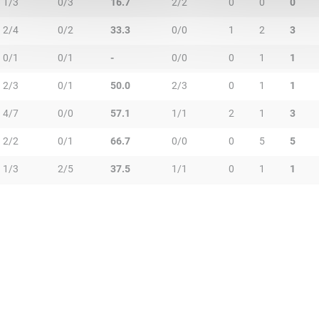
1/3
0/3
16.7
2/2
0
0
0
2/4
0/2
33.3
0/0
1
2
3
0/1
0/1
-
0/0
0
1
1
2/3
0/1
50.0
2/3
0
1
1
4/7
0/0
57.1
1/1
2
1
3
2/2
0/1
66.7
0/0
0
5
5
1/3
2/5
37.5
1/1
0
1
1