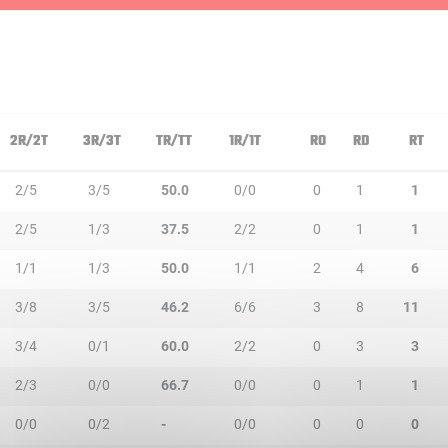
2R/2T
3R/3T
TR/TT
1R/1T
RO
RD
RT
2/5
3/5
50.0
0/0
0
1
1
2/5
1/3
37.5
2/2
0
1
1
1/1
1/3
50.0
1/1
2
4
6
3/8
3/5
46.2
6/6
3
8
11
3/4
0/1
60.0
2/2
0
3
3
2/3
0/0
66.7
0/0
0
1
1
0/0
0/2
-
0/0
0
0
0