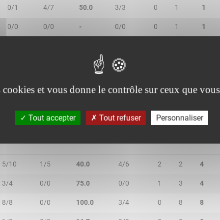
0/1
4/7
50.0
3/3
0
1
1
0/0
0/0
-
0/0
0
1
1
1/3
0/1
25.0
0/0
0
3
3
1/3
1/3
33.3
1/1
2
2
4
es cookies et vous donne le contrôle sur ceux que vous
Tout accepter
Tout refuser
Personnaliser
2R/2T
3R/3T
TR/TT
1R/1T
RO
RD
RT
5/10
1/5
40.0
4/6
2
2
4
3/4
0/0
75.0
0/0
1
3
4
8/8
0/0
100.0
3/4
0
8
8