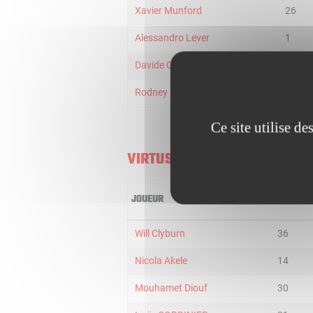
Xavier Munford
26
Alessandro Lever
1
Davide Casarin
9
Rodney McGruder
16
Ce site utilise d
VIRTUS BOLOGNA
JOUEUR
MIN
Will Clyburn
36
Nicola Akele
14
Mouhamet Diouf
30