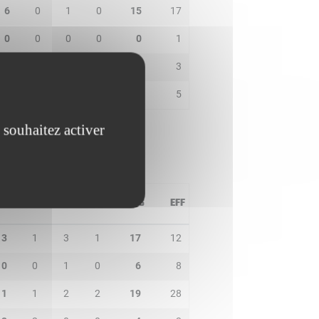
6
0
1
0
15
17
0
0
0
0
0
1
1
1
1
0
2
3
0
0
1
0
6
5
 souhaitez activer
PD
IN
BP
CO
PTS
EFF
3
1
3
1
17
12
0
0
1
0
6
8
1
1
2
2
19
28