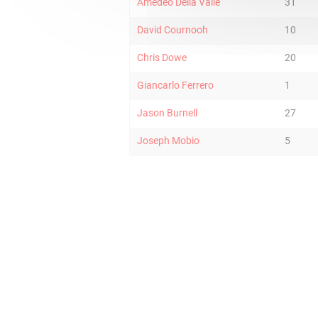
Amedeo Della Valle
31
David Cournooh
10
Chris Dowe
20
Giancarlo Ferrero
1
Jason Burnell
27
Joseph Mobio
5