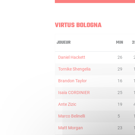
VIRTUS BOLOGNA
JOUEUR
MIN
2
Daniel Hackett
26
Tornike Shengelia
29
Brandon Taylor
16
Isaïa CORDINIER
25
Ante Zizic
19
Marco Belinelli
5
Matt Morgan
23