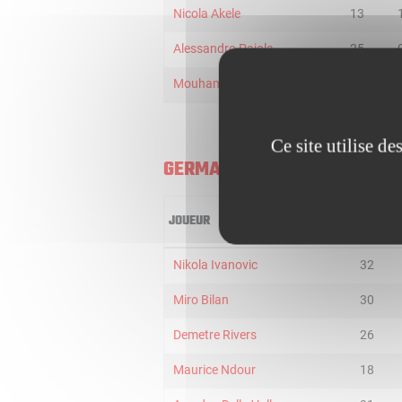
Nicola Akele
13
Alessandro Pajola
25
Mouhamet Diouf
19
Ce site utilise d
GERMANI BRESCIA
JOUEUR
MIN
Nikola Ivanovic
32
Miro Bilan
30
Demetre Rivers
26
Maurice Ndour
18