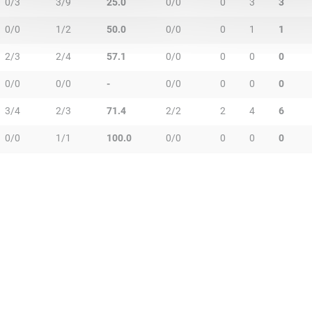
0/3
3/9
25.0
0/0
0
3
3
0/0
1/2
50.0
0/0
0
1
1
2/3
2/4
57.1
0/0
0
0
0
0/0
0/0
-
0/0
0
0
0
3/4
2/3
71.4
2/2
2
4
6
0/0
1/1
100.0
0/0
0
0
0