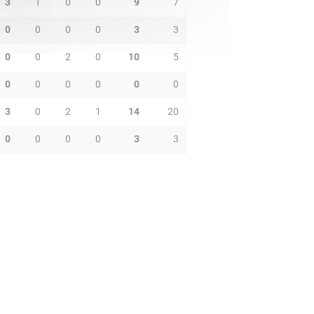
3
1
0
0
9
7
0
0
0
0
3
3
0
0
2
0
10
5
0
0
0
0
0
0
3
0
2
1
14
20
0
0
0
0
3
3