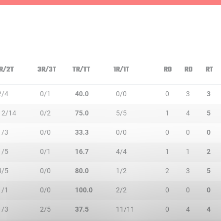
R/2T
3R/3T
TR/TT
1R/1T
RO
RD
RT
2/4
0/1
40.0
0/0
0
3
3
12/14
0/2
75.0
5/5
1
4
5
1/3
0/0
33.3
0/0
0
0
0
1/5
0/1
16.7
4/4
1
1
2
4/5
0/0
80.0
1/2
2
3
5
1/1
0/0
100.0
2/2
0
0
0
1/3
2/5
37.5
11/11
0
4
4