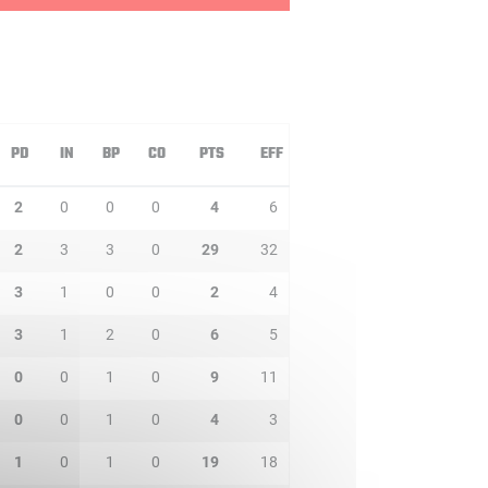
PD
IN
BP
CO
PTS
EFF
2
0
0
0
4
6
2
3
3
0
29
32
3
1
0
0
2
4
3
1
2
0
6
5
0
0
1
0
9
11
0
0
1
0
4
3
1
0
1
0
19
18