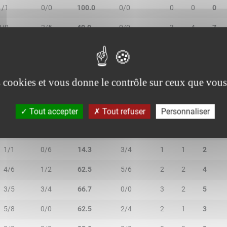
1/1
0/0
100.0
0/0
0
0
0
0/0
2/5
40.0
0/0
3
4
7
4/7
0/0
57.1
1/2
3
0
3
es cookies et vous donne le contrôle sur ceux que vous
Tout accepter
Tout refuser
Personnaliser
2R/2T
3R/3T
TR/TT
1R/1T
RO
RD
RT
1/1
0/6
14.3
3/4
1
1
2
4/6
1/2
62.5
5/6
2
2
4
3/5
3/4
66.7
0/0
3
2
5
5/8
0/0
62.5
2/4
2
1
3