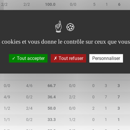
2/2
2/2
100.0
0/0
5
1
6
1/2
3/6
50.0
0/0
1
5
6
0/2
0/0
-
4/6
3
1
4
es cookies et vous donne le contrôle sur ceux que vous
Tout accepter
Tout refuser
Personnaliser
2R/2T
3R/3T
TR/TT
1R/1T
RO
RD
RT
0/0
4/6
66.7
0/0
0
3
3
4/9
0/2
36.4
2/2
0
7
7
1/2
2/4
50.0
0/0
2
1
3
1/1
0/2
33.3
1/2
0
1
1