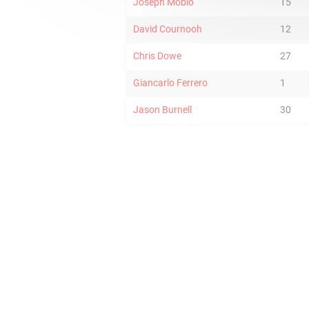
Joseph Mobio
15
David Cournooh
12
Chris Dowe
27
Giancarlo Ferrero
1
Jason Burnell
30