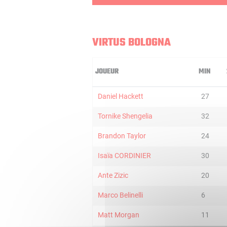
VIRTUS BOLOGNA
JOUEUR
MIN
Daniel Hackett
27
Tornike Shengelia
32
Brandon Taylor
24
Isaïa CORDINIER
30
Ante Zizic
20
Marco Belinelli
6
Matt Morgan
11