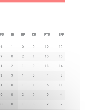
PD
IN
BP
CO
PTS
EFF
6
1
0
0
10
12
7
0
2
1
15
16
1
2
1
0
13
14
3
3
1
0
4
9
1
0
1
1
6
11
0
0
2
0
0
-4
0
0
1
0
2
-2