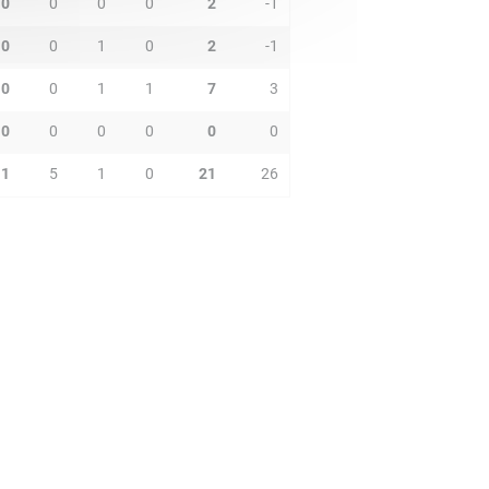
0
0
0
0
2
-1
0
0
1
0
2
-1
0
0
1
1
7
3
0
0
0
0
0
0
1
5
1
0
21
26