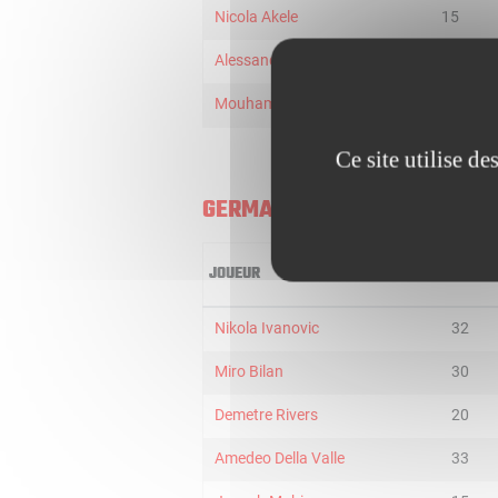
Nicola Akele
15
Alessandro Pajola
22
Mouhamet Diouf
13
Ce site utilise d
GERMANI BRESCIA
JOUEUR
MIN
Nikola Ivanovic
32
Miro Bilan
30
Demetre Rivers
20
Amedeo Della Valle
33