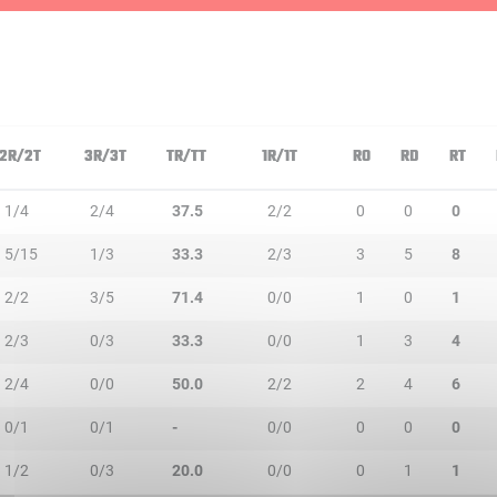
2R/2T
3R/3T
TR/TT
1R/1T
RO
RD
RT
1/4
2/4
37.5
2/2
0
0
0
5/15
1/3
33.3
2/3
3
5
8
2/2
3/5
71.4
0/0
1
0
1
2/3
0/3
33.3
0/0
1
3
4
2/4
0/0
50.0
2/2
2
4
6
0/1
0/1
-
0/0
0
0
0
1/2
0/3
20.0
0/0
0
1
1