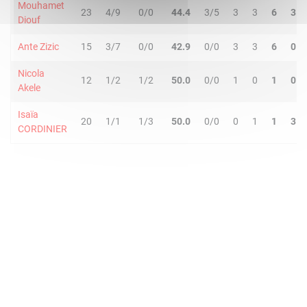
Mouhamet
23
4/9
0/0
44.4
3/5
3
3
6
3
Diouf
Ante Zizic
15
3/7
0/0
42.9
0/0
3
3
6
0
Nicola
12
1/2
1/2
50.0
0/0
1
0
1
0
Akele
Isaïa
20
1/1
1/3
50.0
0/0
0
1
1
3
CORDINIER