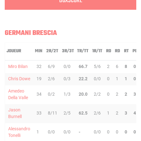
BOXSCORE
GERMANI BRESCIA
JOUEUR
MIN
2R/2T
3R/3T
TR/TT
1R/1T
RO
RD
RT
PD
Miro Bilan
32
6/9
0/0
66.7
5/6
2
6
8
0
Chris Dowe
19
2/6
0/3
22.2
0/0
0
1
1
0
Amedeo
34
0/2
1/3
20.0
2/2
0
2
2
3
Della Valle
Jason
33
8/11
2/5
62.5
2/6
1
2
3
4
Burnell
Alessandro
1
0/0
0/0
-
0/0
0
0
0
0
Tonelli