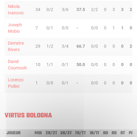
Nikola
34
0/2
3/6
37.5
2/2
0
3
3
2
Ivanovic
Joseph
7
0/1
0/0
-
0/0
0
1
1
0
Mobio
Demetre
29
1/2
3/4
66.7
0/0
0
0
0
2
Rivers
David
10
1/1
0/1
50.0
0/0
0
0
0
0
Cournooh
Lorenzo
1
0/0
0/1
-
0/0
0
0
0
0
Pollini
VIRTUS BOLOGNA
JOUEUR
MIN
2R/2T
3R/3T
TR/TT
1R/1T
RO
RD
RT
PD