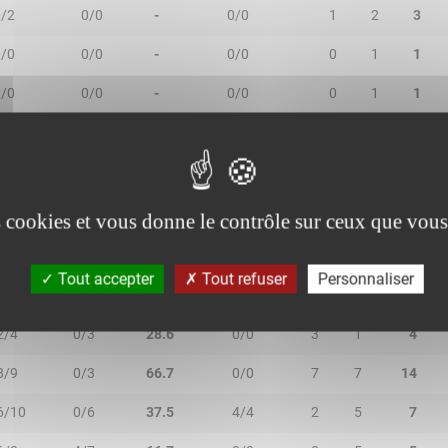
0/2
0/0
-
0/0
1
2
3
0/0
0/0
-
0/0
0
1
1
0/0
0/0
-
0/0
0
1
1
es cookies et vous donne le contrôle sur ceux que vous
R/2T
3R/3T
TR/TT
1R/1T
RO
RD
RT
Tout accepter
Tout refuser
Personnaliser
3/9
5/8
47.1
4/4
1
3
4
2/4
0/3
28.6
0/0
3
1
4
8/9
0/3
66.7
0/0
7
7
14
6/10
0/6
37.5
4/4
2
5
7