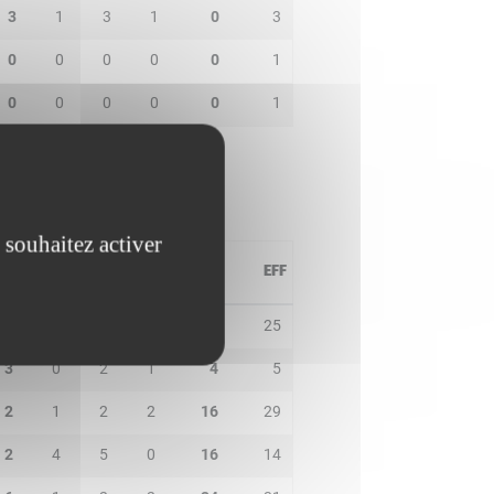
3
1
3
1
0
3
0
0
0
0
0
1
0
0
0
0
0
1
 souhaitez activer
PD
IN
BP
CO
PTS
EFF
4
1
3
3
25
25
3
0
2
1
4
5
2
1
2
2
16
29
2
4
5
0
16
14