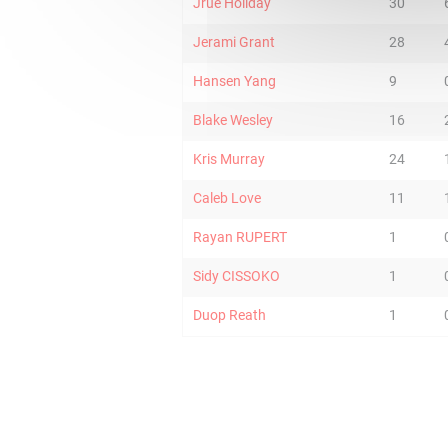
Jrue Holiday
30
Jerami Grant
28
Hansen Yang
9
Blake Wesley
16
Kris Murray
24
Caleb Love
11
Rayan RUPERT
1
Sidy CISSOKO
1
Duop Reath
1