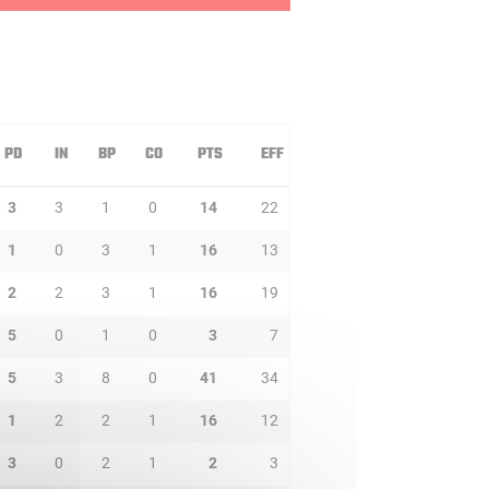
PD
IN
BP
CO
PTS
EFF
3
3
1
0
14
22
1
0
3
1
16
13
2
2
3
1
16
19
5
0
1
0
3
7
5
3
8
0
41
34
1
2
2
1
16
12
3
0
2
1
2
3