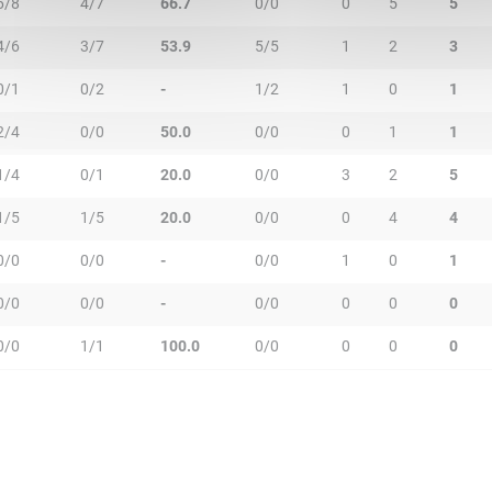
6/8
4/7
66.7
0/0
0
5
5
4/6
3/7
53.9
5/5
1
2
3
0/1
0/2
-
1/2
1
0
1
2/4
0/0
50.0
0/0
0
1
1
1/4
0/1
20.0
0/0
3
2
5
1/5
1/5
20.0
0/0
0
4
4
0/0
0/0
-
0/0
1
0
1
0/0
0/0
-
0/0
0
0
0
0/0
1/1
100.0
0/0
0
0
0