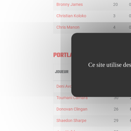
Bronny James
20
Christian Koloko
3
Chris Manon
4
PORTLAND TRAIL BLAZERS
Ce site utilise d
JOUEUR
MIN
2
Deni Avdija
32
Toumani Camara
30
Donovan Clingan
26
Shaedon Sharpe
29