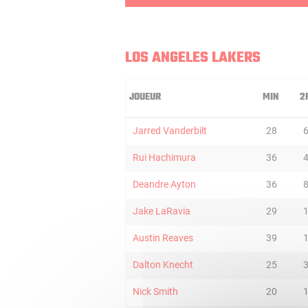
LOS ANGELES LAKERS
JOUEUR
MIN
2
Jarred Vanderbilt
28
Rui Hachimura
36
Deandre Ayton
36
Jake LaRavia
29
Austin Reaves
39
Dalton Knecht
25
Nick Smith
20