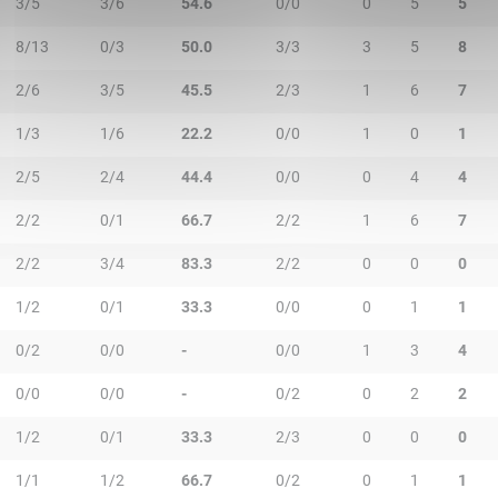
3/5
3/6
54.6
0/0
0
5
5
8/13
0/3
50.0
3/3
3
5
8
2/6
3/5
45.5
2/3
1
6
7
1/3
1/6
22.2
0/0
1
0
1
2/5
2/4
44.4
0/0
0
4
4
2/2
0/1
66.7
2/2
1
6
7
2/2
3/4
83.3
2/2
0
0
0
1/2
0/1
33.3
0/0
0
1
1
0/2
0/0
-
0/0
1
3
4
0/0
0/0
-
0/2
0
2
2
1/2
0/1
33.3
2/3
0
0
0
1/1
1/2
66.7
0/2
0
1
1