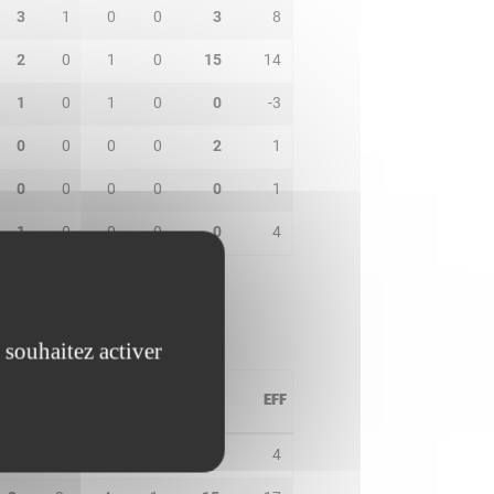
3
1
0
0
3
8
2
0
1
0
15
14
1
0
1
0
0
-3
0
0
0
0
2
1
0
0
0
0
0
1
1
0
0
0
0
4
 souhaitez activer
PD
IN
BP
CO
PTS
EFF
1
0
0
0
4
4