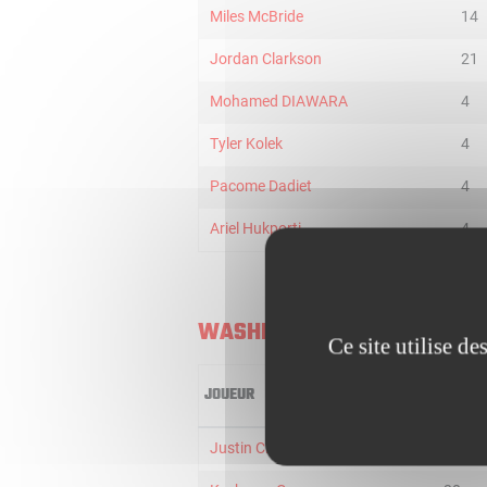
Miles McBride
14
Jordan Clarkson
21
Mohamed DIAWARA
4
Tyler Kolek
4
Pacome Dadiet
4
Ariel Hukporti
4
WASHINGTON WIZARDS
Ce site utilise d
JOUEUR
MIN
Justin Champagnie
17