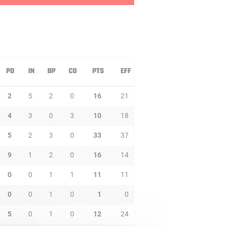
PD
IN
BP
CO
PTS
EFF
2
5
2
0
16
21
4
3
0
3
10
18
5
2
3
0
33
37
9
1
2
0
16
14
0
0
1
1
11
11
0
0
1
0
1
0
5
0
1
0
12
24