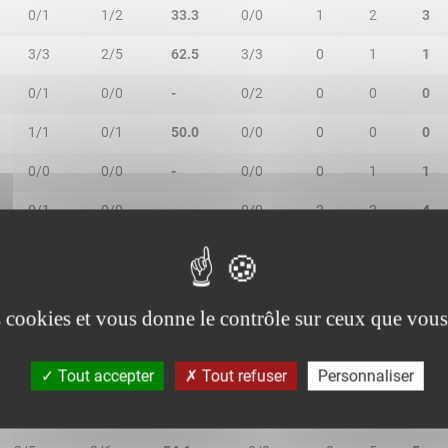
0/1
1/2
33.3
0/0
1
2
3
3/3
2/5
62.5
3/3
0
1
1
0/1
0/0
-
0/2
0
0
0
1/1
0/1
50.0
0/0
0
0
0
0/0
0/0
-
0/0
0
1
1
0/1
0/0
-
0/0
2
2
4
es cookies et vous donne le contrôle sur ceux que vous
2R/2T
3R/3T
TR/TT
1R/1T
RO
RD
RT
Tout accepter
Tout refuser
Personnaliser
1/1
0/2
33.3
2/2
0
1
1