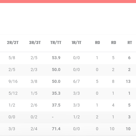
2R/2T
3R/3T
TR/TT
1R/1T
RO
RD
RT
5/8
2/5
53.9
0/0
1
5
6
2/5
2/3
50.0
0/0
0
2
2
9/16
3/8
50.0
6/7
5
8
13
5/12
1/5
35.3
3/3
0
1
1
1/2
2/6
37.5
3/3
1
4
5
0/0
0/2
-
1/2
2
1
3
3/3
2/4
71.4
0/0
0
10
10