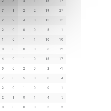
2
3
4
1
15
17
7
1
2
2
19
27
2
2
4
0
15
15
2
0
0
0
5
1
1
0
1
1
10
10
0
0
0
0
6
12
4
0
1
0
15
17
0
0
2
0
2
-1
7
0
5
0
0
4
2
0
1
0
0
1
2
1
0
1
4
5
0
0
0
0
5
3