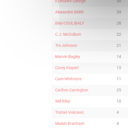
Kyshawn George
30
Alexandre SARR
29
Bilal COULIBALY
28
C.J. McCollum
22
Tre Johnson
21
Marvin Bagley
14
Corey Kispert
15
Cam Whitmore
11
Carlton Carrington
25
Will Riley
10
Tristan Vukcevic
4
Malaki Branham
4