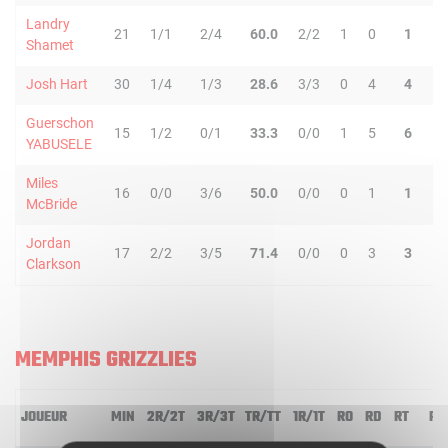
Landry
21
1/1
2/4
60.0
2/2
1
0
1
0
Shamet
Josh Hart
30
1/4
1/3
28.6
3/3
0
4
4
8
Guerschon
15
1/2
0/1
33.3
0/0
1
5
6
1
YABUSELE
Miles
16
0/0
3/6
50.0
0/0
0
1
1
2
McBride
Jordan
17
2/2
3/5
71.4
0/0
0
3
3
2
Clarkson
MEMPHIS GRIZZLIES
JOUEUR
MIN
2R/2T
3R/3T
TR/TT
1R/1T
RO
RD
RT
PD