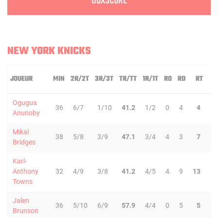
BOXSCORE
NEW YORK KNICKS
JOUEUR
MIN
2R/2T
3R/3T
TR/TT
1R/1T
RO
RD
RT
P
Ogugua
36
6/7
1/10
41.2
1/2
0
4
4
3
Anunoby
Mikal
38
5/8
3/9
47.1
3/4
4
3
7
5
Bridges
Karl-
Anthony
32
4/9
3/8
41.2
4/5
4
9
13
4
Towns
Jalen
36
5/10
6/9
57.9
4/4
0
5
5
10
Brunson