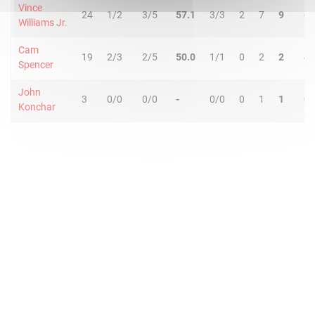
Vince
24
1/2
3/5
57.1
3/3
2
7
9
6
Williams Jr.
Cam
19
2/3
2/5
50.0
1/1
0
2
2
4
Spencer
John
3
0/0
0/0
-
0/0
0
1
1
0
Konchar