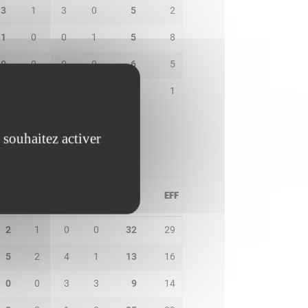
3
1
3
0
5
2
1
0
0
1
5
8
0
0
0
0
6
5
0
0
0
1
0
1
 souhaitez activer
PD
IN
BP
CO
PTS
EFF
2
1
0
0
32
29
5
2
4
1
13
16
0
0
3
3
9
14