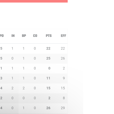
PD
IN
BP
CO
PTS
EFF
5
1
1
0
22
22
5
0
1
0
25
26
1
1
1
0
0
2
3
1
1
0
11
9
4
2
2
0
15
15
2
0
0
0
2
8
4
0
1
0
26
29