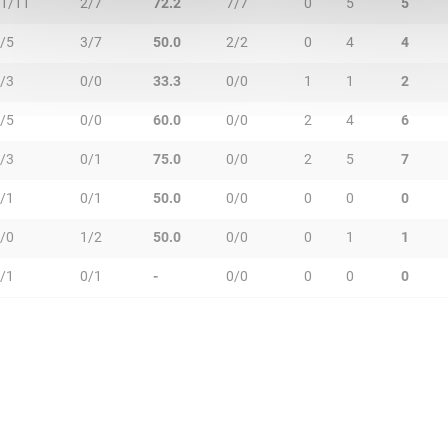
1/11
2/7
72.2
7/7
0
5
5
/5
3/7
50.0
2/2
0
4
4
/3
0/0
33.3
0/0
1
1
2
/5
0/0
60.0
0/0
2
4
6
/3
0/1
75.0
0/0
2
5
7
/1
0/1
50.0
0/0
0
0
0
/0
1/2
50.0
0/0
0
1
1
/1
0/1
-
0/0
0
0
0