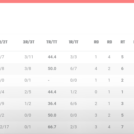
R/2T
3R/3T
TR/TT
1R/1T
RO
RD
RT
/7
3/11
44.4
3/3
1
4
5
/8
3/8
50.0
6/7
4
2
6
/0
0/1
-
0/0
1
1
2
/4
2/5
44.4
1/2
0
1
1
/9
1/2
36.4
6/6
2
1
3
/2
0/0
50.0
0/0
3
2
5
2/17
0/1
66.7
2/3
3
4
7