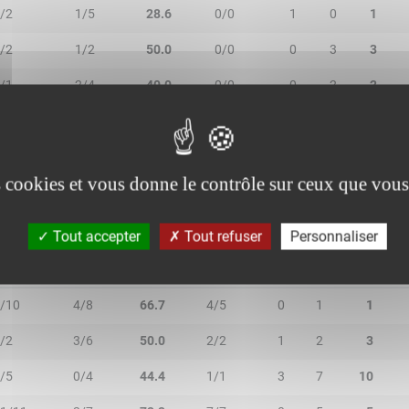
/2
1/5
28.6
0/0
1
0
1
/2
1/2
50.0
0/0
0
3
3
/1
2/4
40.0
0/0
0
2
2
/0
0/0
-
0/0
0
0
0
es cookies et vous donne le contrôle sur ceux que vous
Tout accepter
Tout refuser
Personnaliser
R/2T
3R/3T
TR/TT
1R/1T
RO
RD
RT
/10
4/8
66.7
4/5
0
1
1
/2
3/6
50.0
2/2
1
2
3
/5
0/4
44.4
1/1
3
7
10