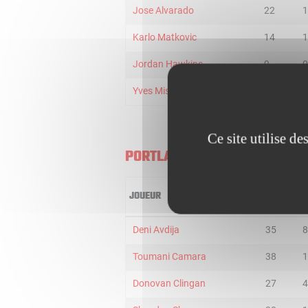
Jose Alvarado
22
1
Karlo Matkovic
14
1
Jordan Hawkins
9
0
Yves Missi
2
0
Ce site utilise d
PORTLAND TRAIL BLAZERS
JOUEUR
MIN
2
Deni Avdija
35
8
Toumani Camara
38
1
Donovan Clingan
27
4