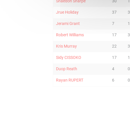
Shaedon Sharpe
30
1
Jrue Holiday
37
3
Jerami Grant
7
1
Robert Williams
17
3
Kris Murray
22
3
Sidy CISSOKO
17
1
Duop Reath
4
0
Rayan RUPERT
6
0