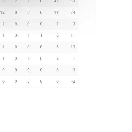
3
2
1
0
35
39
12
0
3
0
17
24
1
0
0
0
2
3
1
0
1
1
6
11
1
0
0
0
6
13
1
0
1
0
2
1
0
0
0
0
3
3
0
0
0
0
0
-2