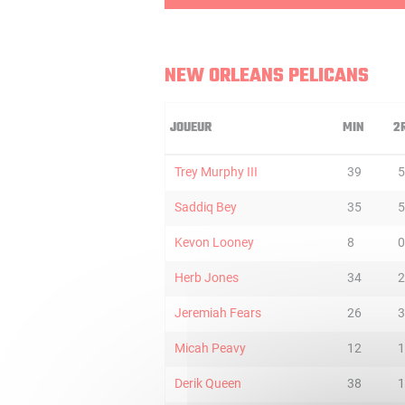
NEW ORLEANS PELICANS
JOUEUR
MIN
2
Trey Murphy III
39
5
Saddiq Bey
35
5
Kevon Looney
8
0
Herb Jones
34
2
Jeremiah Fears
26
3
Micah Peavy
12
1
Derik Queen
38
1