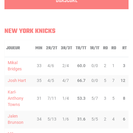
BOXSCORE
NEW YORK KNICKS
JOUEUR
MIN
2R/2T
3R/3T
TR/TT
1R/1T
RO
RD
RT
P
Mikal
33
4/6
2/4
60.0
0/0
2
1
3
Bridges
Josh Hart
35
4/5
4/7
66.7
0/0
5
7
12
Karl-
Anthony
31
7/11
1/4
53.3
5/7
3
5
8
Towns
Jalen
34
5/13
1/6
31.6
5/5
2
4
6
Brunson