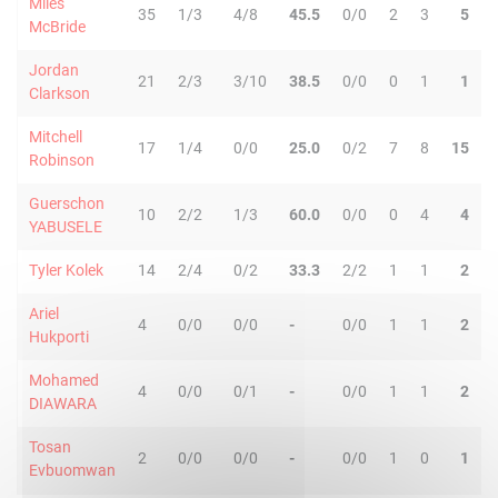
Miles
35
1/3
4/8
45.5
0/0
2
3
5
McBride
Jordan
21
2/3
3/10
38.5
0/0
0
1
1
Clarkson
Mitchell
17
1/4
0/0
25.0
0/2
7
8
15
Robinson
Guerschon
10
2/2
1/3
60.0
0/0
0
4
4
YABUSELE
Tyler Kolek
14
2/4
0/2
33.3
2/2
1
1
2
Ariel
4
0/0
0/0
-
0/0
1
1
2
Hukporti
Mohamed
4
0/0
0/1
-
0/0
1
1
2
DIAWARA
Tosan
2
0/0
0/0
-
0/0
1
0
1
Evbuomwan