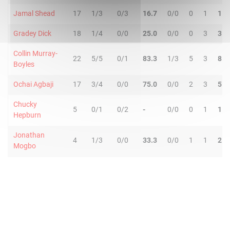
Jamal Shead
17
1/3
0/3
16.7
0/0
0
1
1
Gradey Dick
18
1/4
0/0
25.0
0/0
0
3
3
Collin Murray-
22
5/5
0/1
83.3
1/3
5
3
8
Boyles
Ochai Agbaji
17
3/4
0/0
75.0
0/0
2
3
5
Chucky
5
0/1
0/2
-
0/0
0
1
1
Hepburn
Jonathan
4
1/3
0/0
33.3
0/0
1
1
2
Mogbo