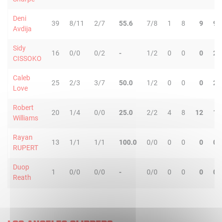
Deni
39
8/11
2/7
55.6
7/8
1
8
9
9
Avdija
Sidy
16
0/0
0/2
-
1/2
0
0
0
2
CISSOKO
Caleb
25
2/3
3/7
50.0
1/2
0
0
0
2
Love
Robert
20
1/4
0/0
25.0
2/2
4
8
12
1
Williams
Rayan
13
1/1
1/1
100.0
0/0
0
0
0
0
RUPERT
Duop
1
0/0
0/0
-
0/0
0
0
0
0
Reath