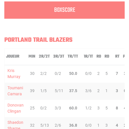
BOXSCORE
PORTLAND TRAIL BLAZERS
JOUEUR
MIN
2R/2T
3R/3T
TR/TT
1R/1T
RO
RD
RT
PD
Kris
30
2/2
0/2
50.0
0/0
2
5
7
3
Murray
Toumani
39
1/5
5/11
37.5
3/6
2
1
3
0
Camara
Donovan
25
0/2
3/3
60.0
1/2
3
5
8
4
Clingan
Shaedon
32
5/13
2/6
36.8
0/0
1
3
4
2
Sharpe