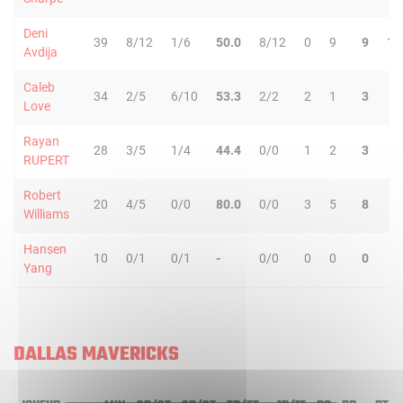
Deni
39
8/12
1/6
50.0
8/12
0
9
9
11
Avdija
Caleb
34
2/5
6/10
53.3
2/2
2
1
3
2
Love
Rayan
28
3/5
1/4
44.4
0/0
1
2
3
2
RUPERT
Robert
20
4/5
0/0
80.0
0/0
3
5
8
2
Williams
Hansen
10
0/1
0/1
-
0/0
0
0
0
1
Yang
DALLAS MAVERICKS