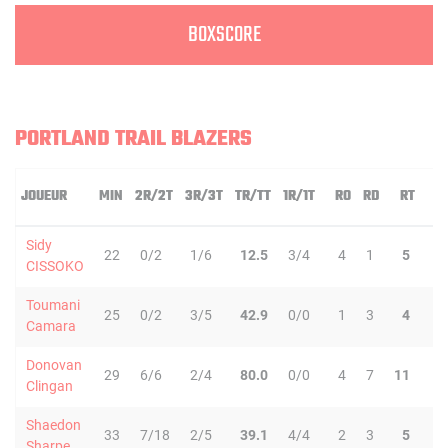
BOXSCORE
PORTLAND TRAIL BLAZERS
JOUEUR
MIN
2R/2T
3R/3T
TR/TT
1R/1T
RO
RD
RT
P
Sidy
22
0/2
1/6
12.5
3/4
4
1
5
1
CISSOKO
Toumani
25
0/2
3/5
42.9
0/0
1
3
4
2
Camara
Donovan
29
6/6
2/4
80.0
0/0
4
7
11
1
Clingan
Shaedon
33
7/18
2/5
39.1
4/4
2
3
5
5
Sharpe