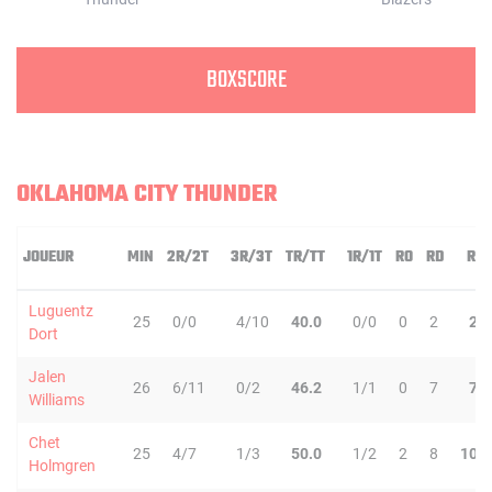
BOXSCORE
OKLAHOMA CITY THUNDER
JOUEUR
MIN
2R/2T
3R/3T
TR/TT
1R/1T
RO
RD
RT
Luguentz
25
0/0
4/10
40.0
0/0
0
2
2
Dort
Jalen
26
6/11
0/2
46.2
1/1
0
7
7
Williams
Chet
25
4/7
1/3
50.0
1/2
2
8
10
Holmgren