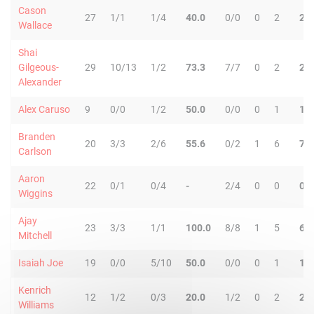
Cason
27
1/1
1/4
40.0
0/0
0
2
2
Wallace
Shai
Gilgeous-
29
10/13
1/2
73.3
7/7
0
2
2
Alexander
Alex Caruso
9
0/0
1/2
50.0
0/0
0
1
1
Branden
20
3/3
2/6
55.6
0/2
1
6
7
Carlson
Aaron
22
0/1
0/4
-
2/4
0
0
0
Wiggins
Ajay
23
3/3
1/1
100.0
8/8
1
5
6
Mitchell
Isaiah Joe
19
0/0
5/10
50.0
0/0
0
1
1
Kenrich
12
1/2
0/3
20.0
1/2
0
2
2
Williams