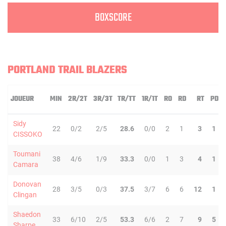
BOXSCORE
PORTLAND TRAIL BLAZERS
JOUEUR
MIN
2R/2T
3R/3T
TR/TT
1R/1T
RO
RD
RT
PD
Sidy
22
0/2
2/5
28.6
0/0
2
1
3
1
CISSOKO
Toumani
38
4/6
1/9
33.3
0/0
1
3
4
1
Camara
Donovan
28
3/5
0/3
37.5
3/7
6
6
12
1
Clingan
Shaedon
33
6/10
2/5
53.3
6/6
2
7
9
5
Sharpe