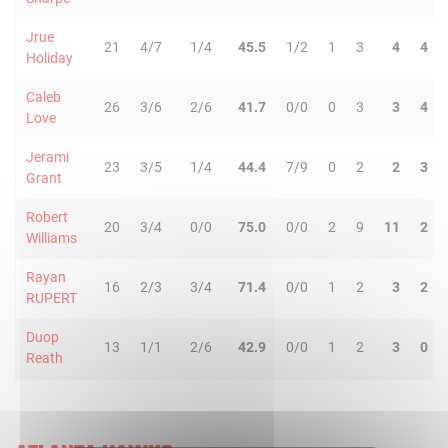
Jrue
21
4/7
1/4
45.5
1/2
1
3
4
4
Holiday
Caleb
26
3/6
2/6
41.7
0/0
0
3
3
4
Love
Jerami
23
3/5
1/4
44.4
7/9
0
2
2
3
Grant
Robert
20
3/4
0/0
75.0
0/0
2
9
11
2
Williams
Rayan
16
2/3
3/4
71.4
0/0
1
2
3
2
RUPERT
Duop
13
1/1
2/6
42.9
0/0
1
2
3
0
Reath