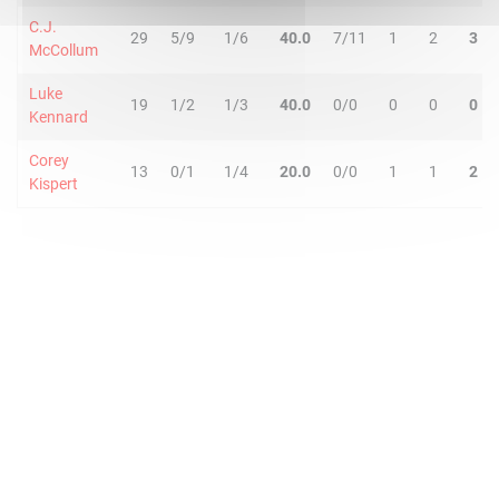
C.J.
29
5/9
1/6
40.0
7/11
1
2
3
McCollum
Luke
19
1/2
1/3
40.0
0/0
0
0
0
Kennard
Corey
13
0/1
1/4
20.0
0/0
1
1
2
Kispert