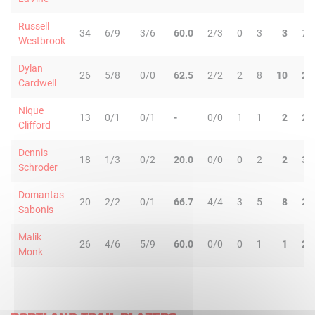
Russell
34
6/9
3/6
60.0
2/3
0
3
3
7
Westbrook
Dylan
26
5/8
0/0
62.5
2/2
2
8
10
2
Cardwell
Nique
13
0/1
0/1
-
0/0
1
1
2
2
Clifford
Dennis
18
1/3
0/2
20.0
0/0
0
2
2
3
Schroder
Domantas
20
2/2
0/1
66.7
4/4
3
5
8
2
Sabonis
Malik
26
4/6
5/9
60.0
0/0
0
1
1
2
Monk