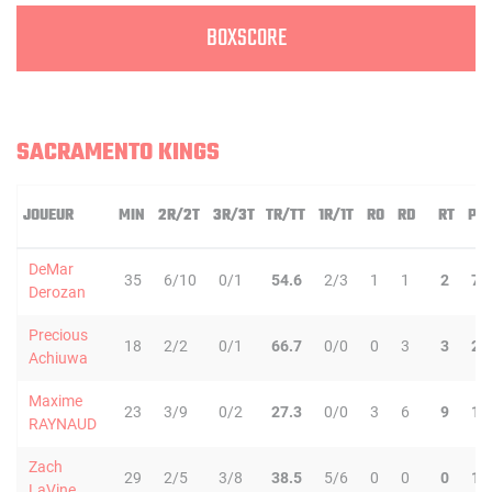
BOXSCORE
SACRAMENTO KINGS
JOUEUR
MIN
2R/2T
3R/3T
TR/TT
1R/1T
RO
RD
RT
PD
DeMar
35
6/10
0/1
54.6
2/3
1
1
2
7
Derozan
Precious
18
2/2
0/1
66.7
0/0
0
3
3
2
Achiuwa
Maxime
23
3/9
0/2
27.3
0/0
3
6
9
1
RAYNAUD
Zach
29
2/5
3/8
38.5
5/6
0
0
0
1
LaVine