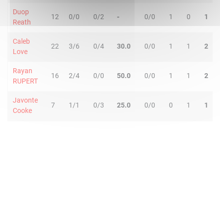
Duop
12
0/0
0/2
-
0/0
1
0
1
Reath
Caleb
22
3/6
0/4
30.0
0/0
1
1
2
Love
Rayan
16
2/4
0/0
50.0
0/0
1
1
2
RUPERT
Javonte
7
1/1
0/3
25.0
0/0
0
1
1
Cooke