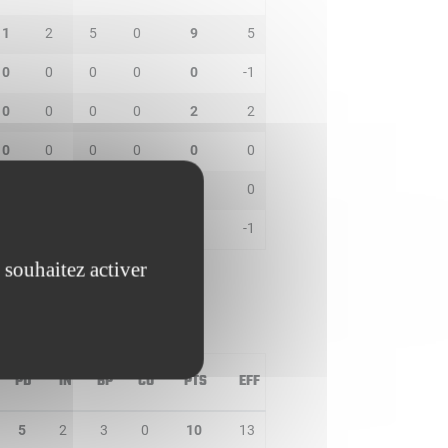
1
2
5
0
9
5
0
0
0
0
0
-1
0
0
0
0
2
2
0
0
0
0
0
0
0
0
1
0
0
0
0
1
3
0
2
-1
 souhaitez activer
PD
IN
BP
CO
PTS
EFF
5
2
3
0
10
13