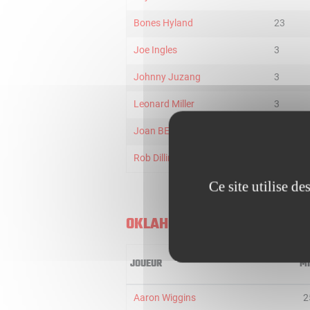
Bones Hyland
23
Joe Ingles
3
Johnny Juzang
3
Leonard Miller
3
Joan BERINGER
3
Rob Dillingham
3
Ce site utilise d
OKLAHOMA CITY THUNDER
JOUEUR
M
Aaron Wiggins
2