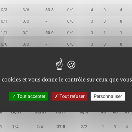
0/3
3/6
33.3
0/0
4
0
4
0/1
0/0
-
0/0
0
0
0
1/1
0/1
50.0
0/0
0
1
1
0/0
0/0
-
0/0
0
0
0
0/0
0/0
-
0/0
0
1
1
1/2
0/0
50.0
0/0
0
0
0
es cookies et vous donne le contrôle sur ceux que vous
Tout accepter
Tout refuser
Personnaliser
IN
2R/2T
3R/3T
TR/TT
1R/1T
RO
RD
RT
5
1/4
2/4
37.5
2/2
1
3
4