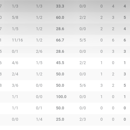
7
1/3
1/3
33.3
0/0
0
4
4
0
5/8
1/2
60.0
2/2
2
3
5
7
1/5
1/2
28.6
0/0
2
2
4
1
11/16
1/2
66.7
5/5
0
6
6
5
0/1
2/6
28.6
0/0
0
3
3
6
4/6
1/5
45.5
2/2
1
0
1
8
2/4
1/2
50.0
0/0
1
2
3
8
3/6
0/0
50.0
5/6
3
2
5
1/1
0/0
100.0
0/0
1
0
1
1/1
0/1
50.0
0/0
0
0
0
0/0
1/4
25.0
2/3
0
0
0