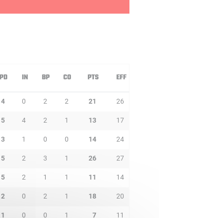
PD
IN
BP
CO
PTS
EFF
4
0
2
2
21
26
5
4
2
1
13
17
3
1
0
0
14
24
5
2
3
1
26
27
5
2
1
1
11
14
2
0
2
1
18
20
1
0
0
1
7
11