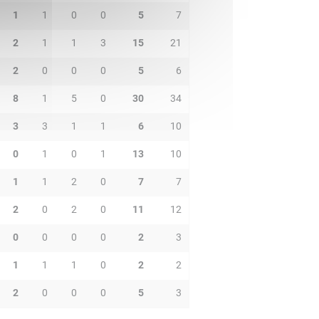
1
1
0
0
5
7
2
1
1
3
15
21
2
0
0
0
5
6
8
1
5
0
30
34
3
3
1
1
6
10
0
1
0
1
13
10
1
1
2
0
7
7
2
0
2
0
11
12
0
0
0
0
2
3
1
1
1
0
2
2
2
0
0
0
5
3