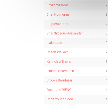
Jaylin Williams
2
Chet Holmgren
3
Luguentz Dort
2
Shai Gilgeous-Alexander
3
Isaiah Joe
2
Cason Wallace
2
Kenrich Williams
1
Isaiah Hartenstein
1
Brooks Barnhizer
4
Ousmane DIENG
4
Chris Youngblood
4