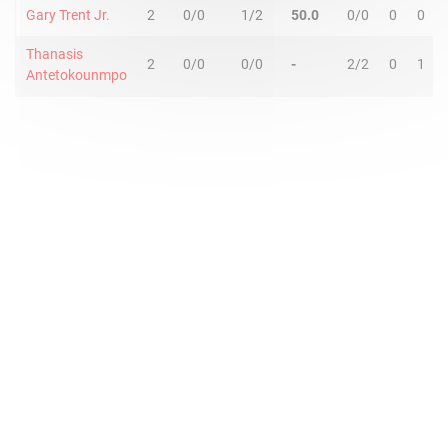
Gary Trent Jr.
2
0/0
1/2
50.0
0/0
0
0
Thanasis
2
0/0
0/0
-
2/2
0
1
Antetokounmpo