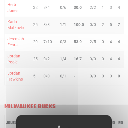
Herb
32
3/4
0/6
30.0
2/2
1
3
4
3
Jones
Karlo
25
3/3
1/1
100.0
0/0
2
5
7
2
Matkovic
Jeremiah
29
7/10
0/3
53.9
2/5
0
4
4
5
Fears
Jordan
25
0/2
1/4
16.7
0/0
0
4
4
3
Poole
Jordan
5
0/0
0/1
-
0/0
0
0
0
0
Hawkins
MILWAUKEE BUCKS
JOUEUR
MIN
2R/2T
3R/3T
TR/TT
1R/1T
RO
RD