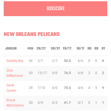
BOXSCORE
NEW ORLEANS PELICANS
JOUEUR
MIN
2R/2T
3R/3T
TR/TT
1R/1T
RO
RD
RT
P
Saddiq Bey
36
5/7
2/7
50.0
6/6
0
6
6
3
Zion
30
13/17
0/0
76.5
6/8
2
0
2
2
Williamson
Derik
28
7/10
0/0
70.0
4/6
4
5
9
4
Queen
Bryce
30
5/9
0/3
41.7
0/1
0
1
1
0
McGowens