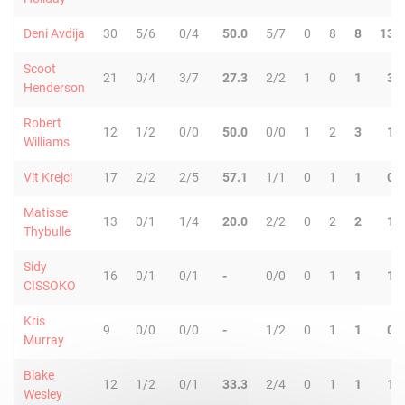
Deni Avdija
30
5/6
0/4
50.0
5/7
0
8
8
13
Scoot
21
0/4
3/7
27.3
2/2
1
0
1
3
Henderson
Robert
12
1/2
0/0
50.0
0/0
1
2
3
1
Williams
Vit Krejci
17
2/2
2/5
57.1
1/1
0
1
1
0
Matisse
13
0/1
1/4
20.0
2/2
0
2
2
1
Thybulle
Sidy
16
0/1
0/1
-
0/0
0
1
1
1
CISSOKO
Kris
9
0/0
0/0
-
1/2
0
1
1
0
Murray
Blake
12
1/2
0/1
33.3
2/4
0
1
1
1
Wesley