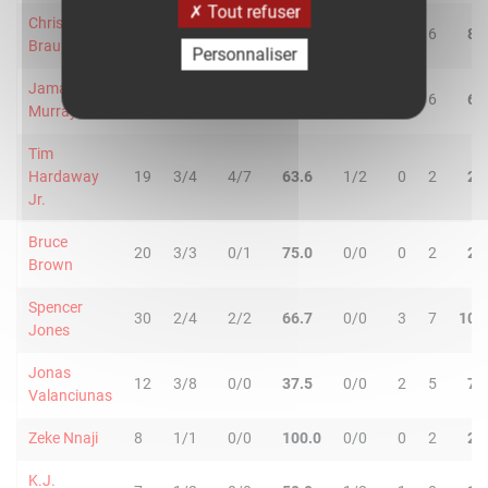
Tout refuser
Christian
27
2/3
2/3
66.7
1/2
2
6
8
Braun
Personnaliser
Jamal
25
0/0
6/12
50.0
7/7
0
6
6
Murray
Tim
Hardaway
19
3/4
4/7
63.6
1/2
0
2
2
Jr.
Bruce
20
3/3
0/1
75.0
0/0
0
2
2
Brown
Spencer
30
2/4
2/2
66.7
0/0
3
7
10
Jones
Jonas
12
3/8
0/0
37.5
0/0
2
5
7
Valanciunas
Zeke Nnaji
8
1/1
0/0
100.0
0/0
0
2
2
K.J.