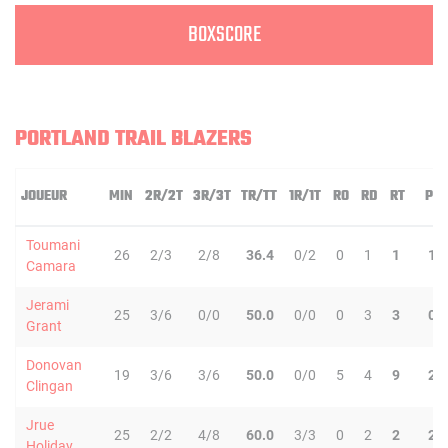
BOXSCORE
PORTLAND TRAIL BLAZERS
JOUEUR
MIN
2R/2T
3R/3T
TR/TT
1R/1T
RO
RD
RT
PD
Toumani
26
2/3
2/8
36.4
0/2
0
1
1
1
Camara
Jerami
25
3/6
0/0
50.0
0/0
0
3
3
0
Grant
Donovan
19
3/6
3/6
50.0
0/0
5
4
9
2
Clingan
Jrue
25
2/2
4/8
60.0
3/3
0
2
2
2
Holiday