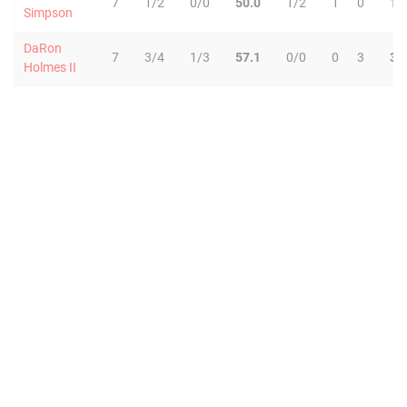
7
1/2
0/0
50.0
1/2
1
0
1
Simpson
DaRon
7
3/4
1/3
57.1
0/0
0
3
3
Holmes II