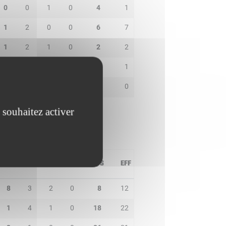
0
0
1
0
4
1
1
2
0
0
6
7
1
2
1
0
2
2
1
1
1
0
2
1
1
0
0
0
0
0
 souhaitez activer
PD
IN
BP
CO
PTS
EFF
8
3
2
0
8
12
1
4
1
0
18
22