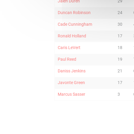
Jalen Duren
29
Duncan Robinson
24
Cade Cunningham
30
Ronald Holland
17
Caris LeVert
18
Paul Reed
19
Daniss Jenkins
21
Javonte Green
17
Marcus Sasser
3