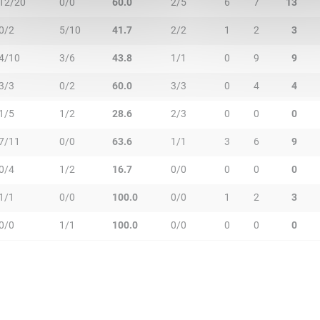
12/20
0/0
60.0
2/5
6
7
13
0/2
5/10
41.7
2/2
1
2
3
4/10
3/6
43.8
1/1
0
9
9
3/3
0/2
60.0
3/3
0
4
4
1/5
1/2
28.6
2/3
0
0
0
7/11
0/0
63.6
1/1
3
6
9
0/4
1/2
16.7
0/0
0
0
0
1/1
0/0
100.0
0/0
1
2
3
0/0
1/1
100.0
0/0
0
0
0