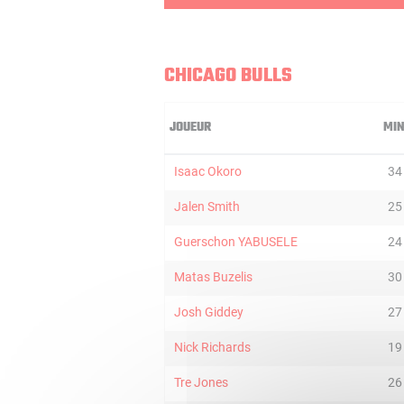
CHICAGO BULLS
JOUEUR
MI
Isaac Okoro
34
Jalen Smith
25
Guerschon YABUSELE
24
Matas Buzelis
30
Josh Giddey
27
Nick Richards
19
Tre Jones
26