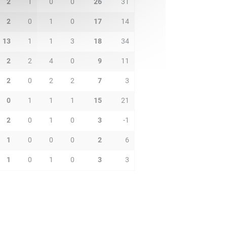
2
1
0
0
26
31
2
0
1
0
17
14
13
1
1
3
18
34
2
2
4
0
9
11
2
0
2
2
7
3
0
1
1
1
15
21
2
0
1
0
3
-1
1
0
0
0
2
6
1
0
1
0
3
3