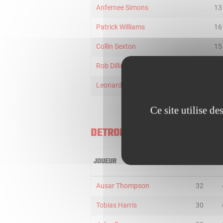
Anfernee Simons
13
Patrick Williams
16
Collin Sexton
15
Rob Dillingham
8
Leonard Miller
3
Ce site utilise d
DETROIT PISTONS
JOUEUR
MIN
Ausar Thompson
32
Tobias Harris
30