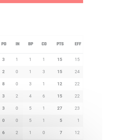
PD
IN
BP
CO
PTS
EFF
3
1
1
1
15
15
2
0
1
3
15
24
8
0
3
1
12
22
3
2
4
6
15
22
3
0
5
1
27
23
0
0
5
1
5
1
6
2
1
0
7
12