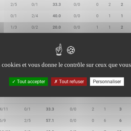
2/5
0/1
33.3
0/0
0
2
2
0/1
2/4
40.0
0/0
0
1
1
1/3
0/2
20.0
0/0
1
1
2
0/2
0/1
-
2/2
0
1
1
0/1
0/0
-
0/0
0
0
0
es cookies et vous donne le contrôle sur ceux que vous
Tout accepter
Tout refuser
Personnaliser
2R/2T
3R/3T
TR/TT
1R/1T
RO
RD
RT
4/11
0/1
33.3
0/0
2
1
3
6/9
2/5
57.1
0/0
0
6
6