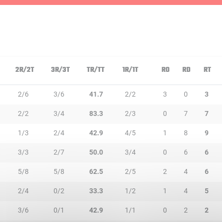
N
2R/2T
3R/3T
TR/TT
1R/1T
RO
RD
RT
2/6
3/6
41.7
2/2
3
0
3
2/2
3/4
83.3
2/3
0
7
7
1/3
2/4
42.9
4/5
1
8
9
3/3
2/7
50.0
3/4
0
6
6
5/8
5/8
62.5
2/5
2
4
6
2/4
0/2
33.3
1/2
1
4
5
3/6
0/1
42.9
1/1
0
2
2