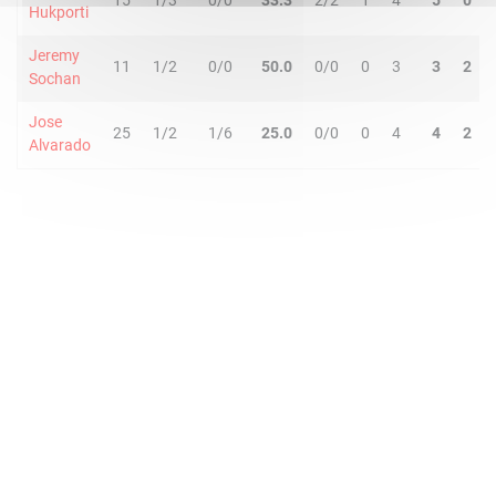
15
1/3
0/0
33.3
2/2
1
4
5
0
Hukporti
Jeremy
11
1/2
0/0
50.0
0/0
0
3
3
2
Sochan
Jose
25
1/2
1/6
25.0
0/0
0
4
4
2
Alvarado