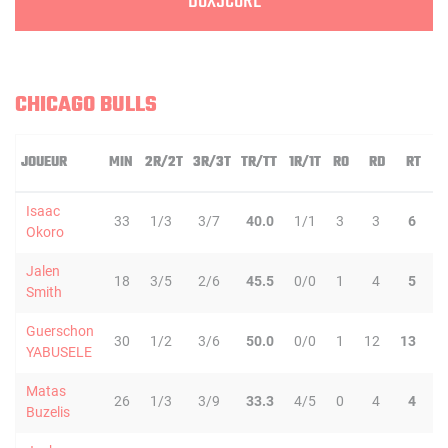
BOXSCORE
CHICAGO BULLS
JOUEUR
MIN
2R/2T
3R/3T
TR/TT
1R/1T
RO
RD
RT
P
Isaac
33
1/3
3/7
40.0
1/1
3
3
6
1
Okoro
Jalen
18
3/5
2/6
45.5
0/0
1
4
5
1
Smith
Guerschon
30
1/2
3/6
50.0
0/0
1
12
13
1
YABUSELE
Matas
26
1/3
3/9
33.3
4/5
0
4
4
0
Buzelis