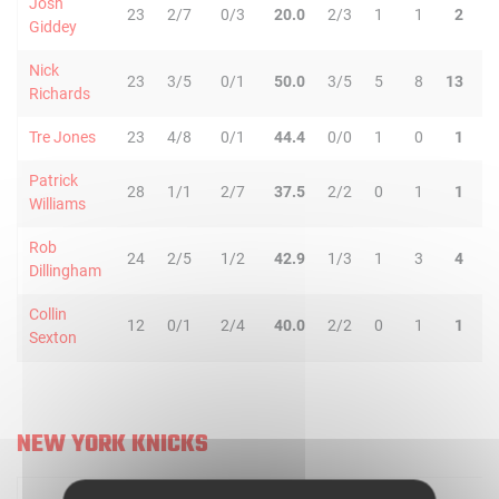
Josh
23
2/7
0/3
20.0
2/3
1
1
2
6
Giddey
Nick
23
3/5
0/1
50.0
3/5
5
8
13
0
Richards
Tre Jones
23
4/8
0/1
44.4
0/0
1
0
1
3
Patrick
28
1/1
2/7
37.5
2/2
0
1
1
8
Williams
Rob
24
2/5
1/2
42.9
1/3
1
3
4
4
Dillingham
Collin
12
0/1
2/4
40.0
2/2
0
1
1
0
Sexton
NEW YORK KNICKS