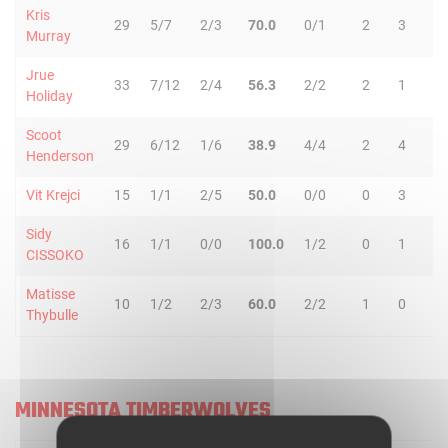
Kris
29
5/7
2/3
70.0
0/1
2
3
5
Murray
Jrue
33
7/12
2/4
56.3
2/2
2
1
3
Holiday
Scoot
29
6/12
1/6
38.9
4/4
2
4
6
Henderson
Vit Krejci
15
1/1
2/5
50.0
0/0
0
3
3
Sidy
16
1/1
0/0
100.0
1/2
0
1
1
CISSOKO
Matisse
10
1/2
2/3
60.0
2/2
1
0
1
Thybulle
MINNESOTA TIMBERWOLVES