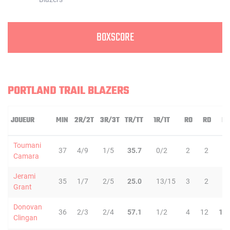
BOXSCORE
PORTLAND TRAIL BLAZERS
JOUEUR
MIN
2R/2T
3R/3T
TR/TT
1R/1T
RO
RD
RT
Toumani
37
4/9
1/5
35.7
0/2
2
2
4
Camara
Jerami
35
1/7
2/5
25.0
13/15
3
2
5
Grant
Donovan
36
2/3
2/4
57.1
1/2
4
12
16
Clingan