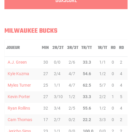
BOXSCORE
MILWAUKEE BUCKS
JOUEUR
MIN
2R/2T
3R/3T
TR/TT
1R/1T
RO
RD
RT
A.J. Green
30
0/0
2/6
33.3
1/1
0
2
2
Kyle Kuzma
27
2/4
4/7
54.6
1/2
0
4
4
Myles Turner
25
1/1
4/7
62.5
5/7
0
4
4
Kevin Porter
27
3/10
1/2
33.3
2/2
1
5
6
Ryan Rollins
32
3/4
2/5
55.6
1/2
0
4
4
Cam Thomas
17
2/7
0/2
22.2
3/3
0
2
2
Jericho Sims
23
1/1
0/0
100.0
0/0
2
2
4