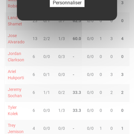
Personnaliser
16
0/0
0/0
-
0/0
1
2
3
3
Robinson
Landry
23
0/1
5/7
62.5
0/0
0
0
0
3
Shamet
Jose
13
2/2
1/3
60.0
0/0
1
3
4
5
Alvarado
Jordan
6
0/0
0/3
-
0/0
0
0
0
0
Clarkson
Ariel
6
0/1
0/0
-
0/0
0
3
3
1
Hukporti
Jeremy
6
1/1
0/2
33.3
0/0
0
2
2
0
Sochan
Tyler
6
0/0
1/3
33.3
0/0
0
0
0
0
Kolek
Trey
4
0/0
0/0
-
0/0
1
0
1
1
Jemison