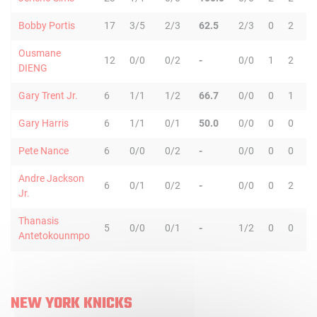
Bobby Portis
17
3/5
2/3
62.5
2/3
0
2
2
Ousmane
12
0/0
0/2
-
0/0
1
2
3
DIENG
Gary Trent Jr.
6
1/1
1/2
66.7
0/0
0
1
1
Gary Harris
6
1/1
0/1
50.0
0/0
0
0
0
Pete Nance
6
0/0
0/2
-
0/0
0
0
0
Andre Jackson
6
0/1
0/2
-
0/0
0
2
2
Jr.
Thanasis
5
0/0
0/1
-
1/2
0
0
0
Antetokounmpo
NEW YORK KNICKS