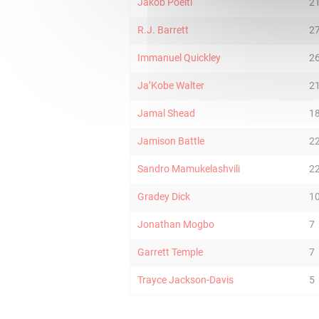
Jakob Poeltl
2
R.J. Barrett
2
Immanuel Quickley
2
Ja’Kobe Walter
2
Jamal Shead
1
Jamison Battle
2
Sandro Mamukelashvili
2
Gradey Dick
1
Jonathan Mogbo
7
Garrett Temple
7
Trayce Jackson-Davis
5