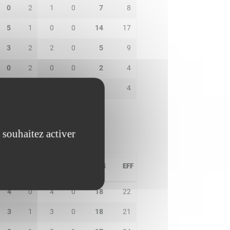
0
2
1
0
7
8
5
1
0
0
14
17
3
2
2
0
5
9
0
2
0
0
2
4
2
0
2
0
5
4
 souhaitez activer
PD
IN
BP
CO
PTS
EFF
4
0
4
0
18
22
3
1
3
0
18
21