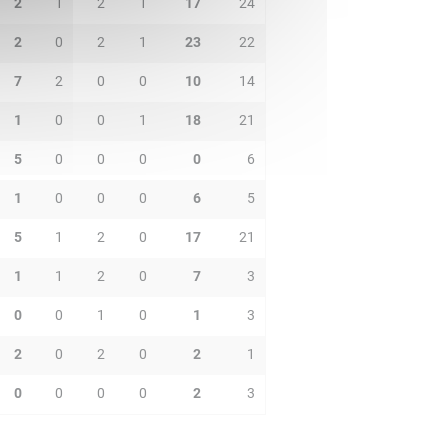
2
1
2
1
17
24
2
0
2
1
23
22
7
2
0
0
10
14
1
0
0
1
18
21
5
0
0
0
0
6
1
0
0
0
6
5
5
1
2
0
17
21
1
1
2
0
7
3
0
0
1
0
1
3
2
0
2
0
2
1
0
0
0
0
2
3