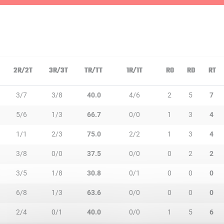
2R/2T
3R/3T
TR/TT
1R/1T
RO
RD
RT
3/7
3/8
40.0
4/6
2
5
7
5/6
1/3
66.7
0/0
1
3
4
1/1
2/3
75.0
2/2
1
3
4
3/8
0/0
37.5
0/0
0
2
2
3/5
1/8
30.8
0/1
0
0
0
6/8
1/3
63.6
0/0
0
0
0
2/4
0/1
40.0
0/0
1
5
6