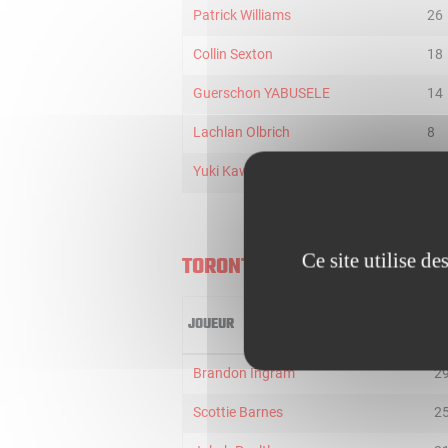
Patrick Williams
26
Collin Sexton
18
Guerschon YABUSELE
14
Lachlan Olbrich
8
Yuki Kawamura
8
Ce site utilise d
TORONTO RAPTORS
JOUEUR
MI
Brandon Ingram
2
Scottie Barnes
2