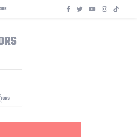
ORE
TORS
PTORS