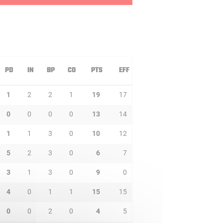
PD
IN
BP
CO
PTS
EFF
1
2
2
1
19
17
0
0
0
0
13
14
1
1
3
0
10
12
5
2
3
0
6
7
3
1
3
0
9
0
4
0
1
1
15
15
0
0
2
0
4
5