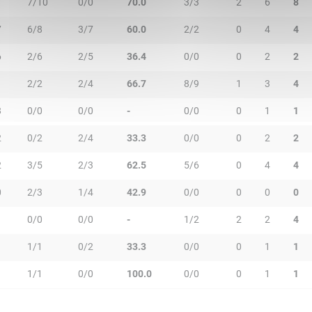
1
7/10
0/0
70.0
3/3
2
6
8
7
6/8
3/7
60.0
2/2
0
4
4
6
2/6
2/5
36.4
0/0
0
2
2
1
2/2
2/4
66.7
8/9
1
3
4
8
0/0
0/0
-
0/0
0
1
1
2
0/2
2/4
33.3
0/0
0
2
2
2
3/5
2/3
62.5
5/6
0
4
4
0
2/3
1/4
42.9
0/0
0
0
0
0/0
0/0
-
1/2
2
2
4
1/1
0/2
33.3
0/0
0
1
1
1/1
0/0
100.0
0/0
0
1
1