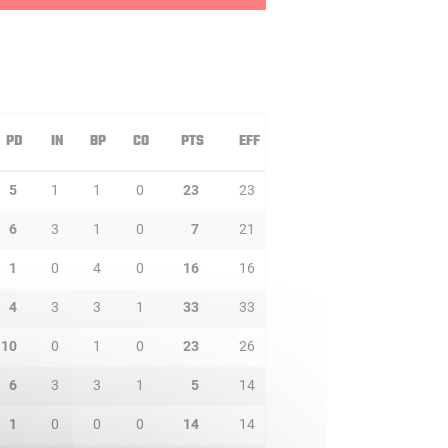
PD
IN
BP
CO
PTS
EFF
5
1
1
0
23
23
6
3
1
0
7
21
1
0
4
0
16
16
4
3
3
1
33
33
10
0
1
0
23
26
6
3
3
1
5
14
1
0
0
0
14
14