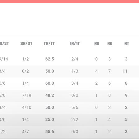
R/2T
3R/3T
TR/TT
1R/1T
RO
RD
RT
9/14
1/2
62.5
2/4
0
3
3
3/4
0/2
50.0
1/3
4
7
11
5/6
1/4
60.0
3/4
2
6
8
6/8
7/19
48.2
0/0
1
8
9
3/4
4/10
50.0
5/6
0
2
2
0/0
1/4
25.0
2/2
1
4
5
1/2
4/7
55.6
0/0
1
2
3