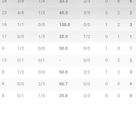
24
3/8
1/4
33.3
2/3
0
6
6
23
4/8
1/3
45.5
3/5
0
2
2
18
1/1
0/0
100.0
0/0
1
2
3
17
0/0
1/5
20.0
1/2
0
1
1
9
1/2
0/0
50.0
0/0
1
0
1
13
0/1
0/1
-
0/0
0
2
2
8
1/2
0/0
50.0
2/2
1
2
3
8
0/0
2/3
66.7
0/0
0
0
0
8
0/1
1/3
25.0
2/3
0
0
0