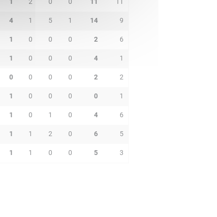
1
2
0
0
11
11
4
1
5
1
14
9
1
0
0
0
2
6
1
0
0
0
4
1
0
0
0
0
2
2
1
0
0
0
0
1
1
0
1
0
4
6
1
1
2
0
6
5
1
1
0
0
5
3