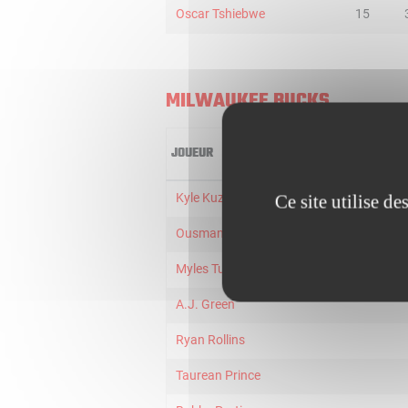
Oscar Tshiebwe
15
MILWAUKEE BUCKS
JOUEUR
Kyle Kuzma
Ce site utilise d
Ousmane DIENG
Myles Turner
A.J. Green
Ryan Rollins
Taurean Prince