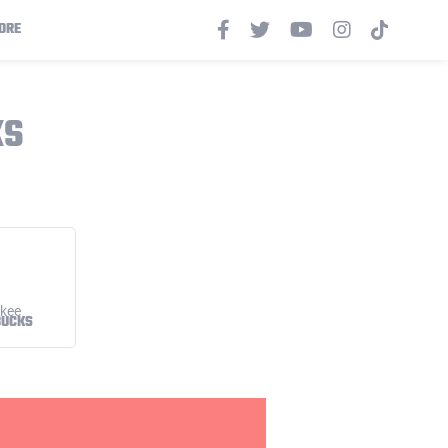
ORE
KS
BUCKS