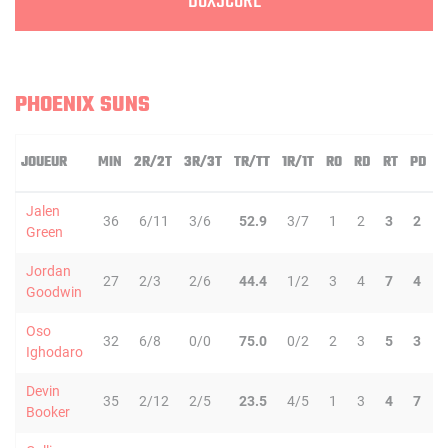
BOXSCORE
PHOENIX SUNS
JOUEUR
MIN
2R/2T
3R/3T
TR/TT
1R/1T
RO
RD
RT
PD
I
Jalen
36
6/11
3/6
52.9
3/7
1
2
3
2
Green
Jordan
27
2/3
2/6
44.4
1/2
3
4
7
4
Goodwin
Oso
32
6/8
0/0
75.0
0/2
2
3
5
3
Ighodaro
Devin
35
2/12
2/5
23.5
4/5
1
3
4
7
Booker