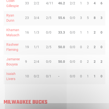
Collin
33
2/2
4/11
46.2
2/2
1
3
4
6
Gillespie
Ryan
23
3/4
2/5
55.6
0/0
3
5
8
3
Dunn
Khaman
16
1/3
0/0
33.3
0/0
1
1
2
0
Maluach
Rasheer
19
1/1
2/5
50.0
0/0
0
2
2
0
Fleming
Jamaree
9
2/4
0/0
50.0
0/0
0
2
2
2
Bouyea
Isaiah
10
0/2
0/1
-
0/0
0
1
1
0
Livers
MILWAUKEE BUCKS