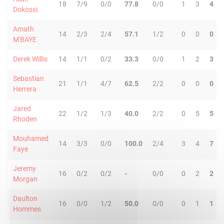
18
7/9
0/0
77.8
0/0
1
3
4
Dokossi
Amath
14
2/3
2/4
57.1
1/2
0
0
0
M'BAYE
Derek Willis
14
1/1
0/2
33.3
0/0
1
2
3
Sebastian
21
1/1
4/7
62.5
2/2
0
0
0
Herrera
Jared
22
1/2
1/3
40.0
2/2
0
5
5
Rhoden
Mouhamed
14
3/3
0/0
100.0
2/4
3
4
7
Faye
Jeremy
16
0/2
0/2
-
0/0
0
2
2
Morgan
Daulton
16
0/0
1/2
50.0
0/0
0
1
1
Hommes