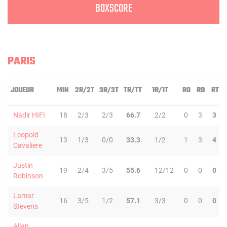
BOXSCORE
PARIS
JOUEUR
MIN
2R/2T
3R/3T
TR/TT
1R/1T
RO
RD
RT
Nadir HIFI
18
2/3
2/3
66.7
2/2
0
3
3
Leopold
13
1/3
0/0
33.3
1/2
1
3
4
Cavaliere
Justin
19
2/4
3/5
55.6
12/12
0
0
0
Robinson
Lamar
16
3/5
1/2
57.1
3/3
0
0
0
Stevens
Allan