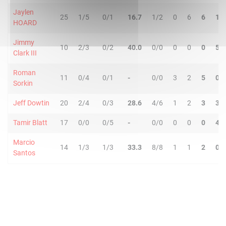
Jaylen
25
1/5
0/1
16.7
1/2
0
6
6
1
HOARD
Jimmy
10
2/3
0/2
40.0
0/0
0
0
0
5
Clark III
Roman
11
0/4
0/1
-
0/0
3
2
5
0
Sorkin
Jeff Dowtin
20
2/4
0/3
28.6
4/6
1
2
3
3
Tamir Blatt
17
0/0
0/5
-
0/0
0
0
0
4
Marcio
14
1/3
1/3
33.3
8/8
1
1
2
0
Santos