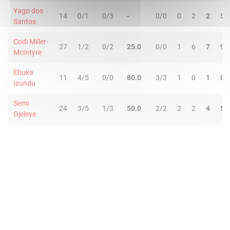
Yago dos
14
0/1
0/3
-
0/0
0
2
2
5
Santos
Codi Miller-
27
1/2
0/2
25.0
0/0
1
6
7
9
McIntyre
Ebuka
11
4/5
0/0
80.0
3/3
1
0
1
0
Izundu
Semi
24
3/5
1/3
50.0
2/2
2
2
4
5
Ojeleye