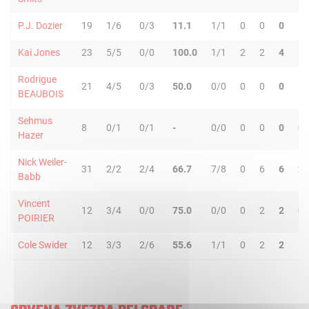
P.J. Dozier
19
1/6
0/3
11.1
1/1
0
0
0
1
Kai Jones
23
5/5
0/0
100.0
1/1
2
2
4
1
Rodrigue
21
4/5
0/3
50.0
0/0
0
0
0
1
BEAUBOIS
Sehmus
8
0/1
0/1
-
0/0
0
0
0
0
Hazer
Nick Weiler-
31
2/2
2/4
66.7
7/8
0
6
6
2
Babb
Vincent
12
3/4
0/0
75.0
0/0
0
2
2
0
POIRIER
Cole Swider
12
3/3
2/6
55.6
1/1
0
2
2
1