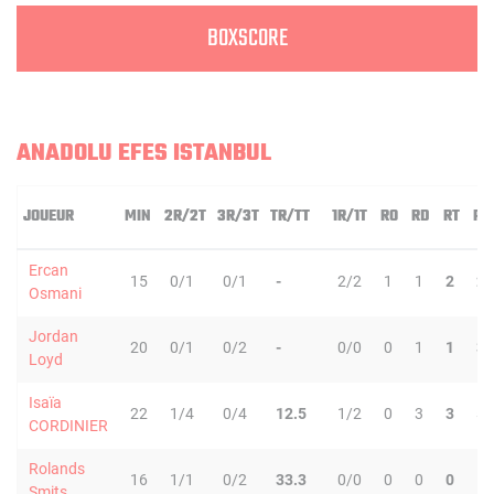
BOXSCORE
ANADOLU EFES ISTANBUL
JOUEUR
MIN
2R/2T
3R/3T
TR/TT
1R/1T
RO
RD
RT
PD
Ercan
15
0/1
0/1
-
2/2
1
1
2
2
Osmani
Jordan
20
0/1
0/2
-
0/0
0
1
1
3
Loyd
Isaïa
22
1/4
0/4
12.5
1/2
0
3
3
5
CORDINIER
Rolands
16
1/1
0/2
33.3
0/0
0
0
0
1
Smits