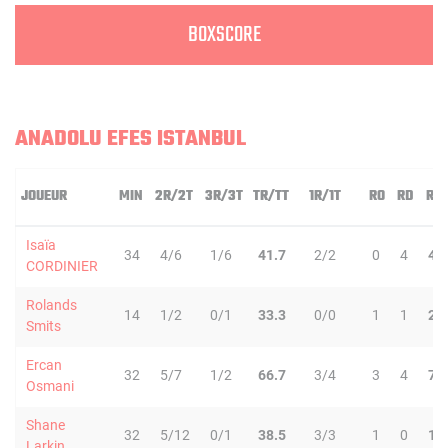
BOXSCORE
ANADOLU EFES ISTANBUL
JOUEUR
MIN
2R/2T
3R/3T
TR/TT
1R/1T
RO
RD
RT
Isaïa
34
4/6
1/6
41.7
2/2
0
4
4
CORDINIER
Rolands
14
1/2
0/1
33.3
0/0
1
1
2
Smits
Ercan
32
5/7
1/2
66.7
3/4
3
4
7
Osmani
Shane
32
5/12
0/1
38.5
3/3
1
0
1
Larkin