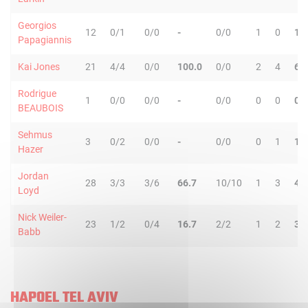
Georgios
12
0/1
0/0
-
0/0
1
0
1
Papagiannis
Kai Jones
21
4/4
0/0
100.0
0/0
2
4
6
Rodrigue
1
0/0
0/0
-
0/0
0
0
0
BEAUBOIS
Sehmus
3
0/2
0/0
-
0/0
0
1
1
Hazer
Jordan
28
3/3
3/6
66.7
10/10
1
3
4
Loyd
Nick Weiler-
23
1/2
0/4
16.7
2/2
1
2
3
Babb
HAPOEL TEL AVIV