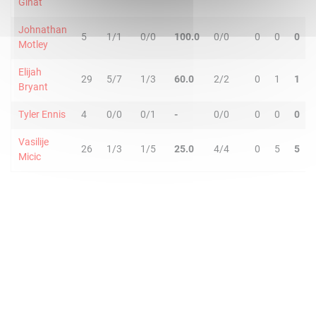
Ginat
Johnathan
5
1/1
0/0
100.0
0/0
0
0
0
Motley
Elijah
29
5/7
1/3
60.0
2/2
0
1
1
Bryant
Tyler Ennis
4
0/0
0/1
-
0/0
0
0
0
Vasilije
26
1/3
1/5
25.0
4/4
0
5
5
Micic