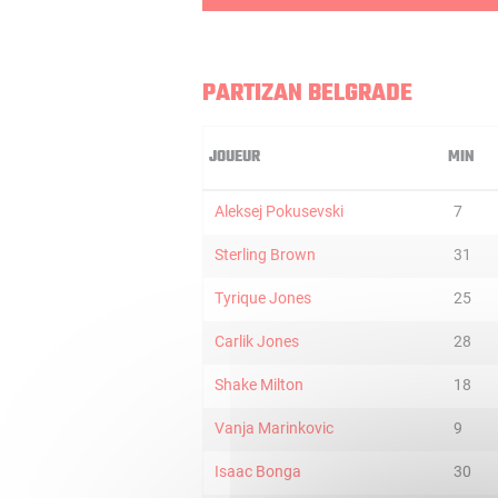
PARTIZAN BELGRADE
JOUEUR
MIN
Aleksej Pokusevski
7
Sterling Brown
31
Tyrique Jones
25
Carlik Jones
28
Shake Milton
18
Vanja Marinkovic
9
Isaac Bonga
30