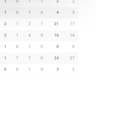
1
0
1
1
2
2
1
0
1
0
4
3
2
1
2
1
21
17
3
1
4
0
16
14
1
0
1
0
0
0
1
1
1
0
24
27
0
0
1
0
3
2