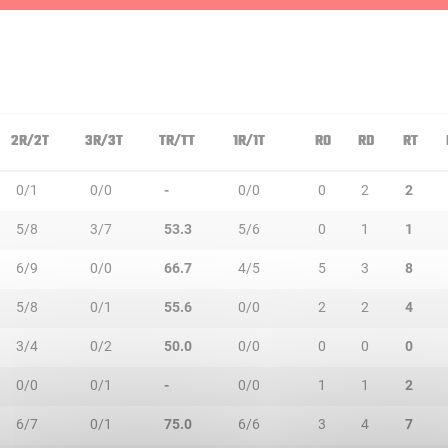
2R/2T
3R/3T
TR/TT
1R/1T
RO
RD
RT
0/1
0/0
-
0/0
0
2
2
5/8
3/7
53.3
5/6
0
1
1
6/9
0/0
66.7
4/5
5
3
8
5/8
0/1
55.6
0/0
2
2
4
3/4
0/2
50.0
0/0
0
0
0
0/0
0/1
-
0/0
1
1
2
6/7
0/1
75.0
6/6
3
4
7