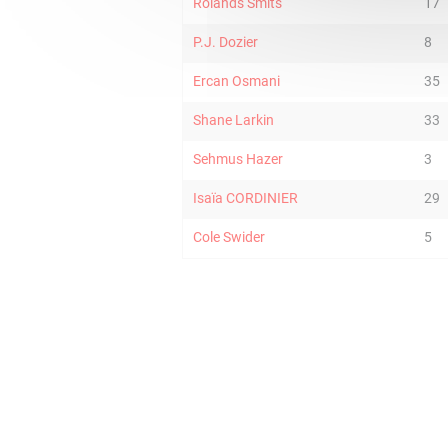
Rolands Smits
17
P.J. Dozier
8
Ercan Osmani
35
Shane Larkin
33
Sehmus Hazer
3
Isaïa CORDINIER
29
Cole Swider
5