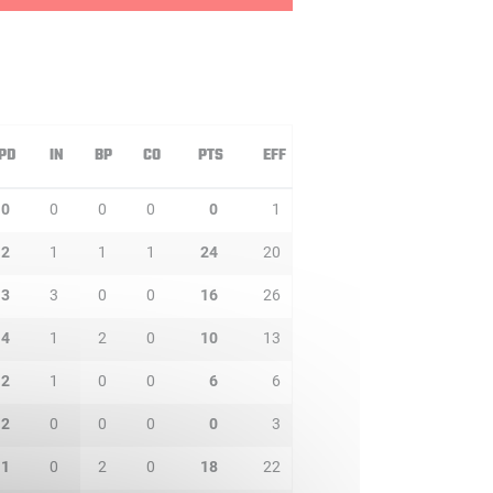
PD
IN
BP
CO
PTS
EFF
0
0
0
0
0
1
2
1
1
1
24
20
3
3
0
0
16
26
4
1
2
0
10
13
2
1
0
0
6
6
2
0
0
0
0
3
1
0
2
0
18
22