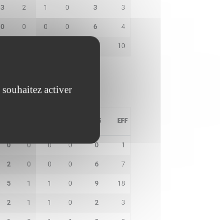
3
2
1
0
3
3
0
0
0
0
6
4
0
1
1
0
10
10
 souhaitez activer
PD
IN
BP
CO
PTS
EFF
0
0
0
0
0
1
2
0
0
0
6
7
5
1
1
0
9
18
2
1
1
0
2
3