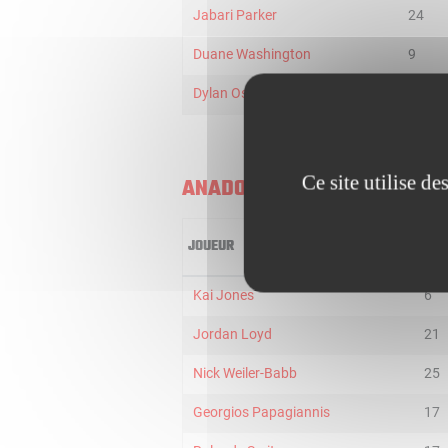
Jabari Parker
24
Duane Washington
9
Dylan Osetkowski
19
Ce site utilise d
ANADOLU EFES ISTANBUL
JOUEUR
MIN
Kai Jones
6
Jordan Loyd
21
Nick Weiler-Babb
25
Georgios Papagiannis
17