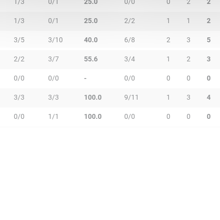
1/3
0/1
25.0
0/0
0
2
2
1/3
0/1
25.0
2/2
1
1
2
3/5
3/10
40.0
6/8
2
3
5
2/2
3/7
55.6
3/4
1
2
3
0/0
0/0
-
0/0
0
0
0
3/3
3/3
100.0
9/11
1
3
4
0/0
1/1
100.0
0/0
0
0
0