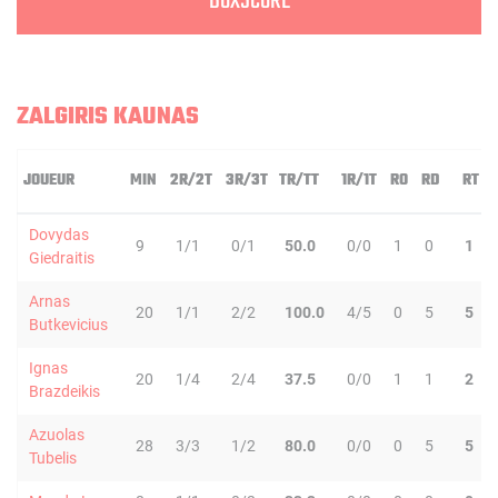
BOXSCORE
ZALGIRIS KAUNAS
JOUEUR
MIN
2R/2T
3R/3T
TR/TT
1R/1T
RO
RD
RT
Dovydas
9
1/1
0/1
50.0
0/0
1
0
1
Giedraitis
Arnas
20
1/1
2/2
100.0
4/5
0
5
5
Butkevicius
Ignas
20
1/4
2/4
37.5
0/0
1
1
2
Brazdeikis
Azuolas
28
3/3
1/2
80.0
0/0
0
5
5
Tubelis