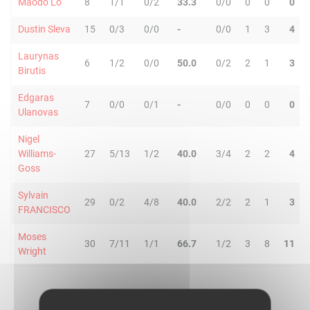
Maodo Lo
8
1/1
0/2
33.3
0/0
0
0
0
Dustin Sleva
15
0/3
0/0
-
0/0
1
3
4
Laurynas
6
1/2
0/0
50.0
0/2
2
1
3
Birutis
Edgaras
7
0/0
0/1
-
0/0
0
0
0
Ulanovas
Nigel
Williams-
27
5/13
1/2
40.0
3/4
2
2
4
Goss
Sylvain
29
0/2
4/8
40.0
2/2
2
1
3
FRANCISCO
Moses
30
7/11
1/1
66.7
1/2
3
8
11
Wright