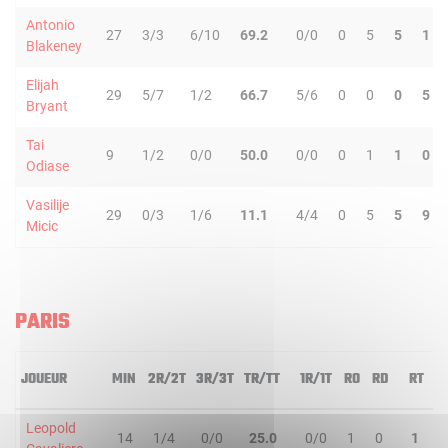
Antonio
27
3/3
6/10
69.2
0/0
0
5
5
1
Blakeney
Elijah
29
5/7
1/2
66.7
5/6
0
0
0
5
Bryant
Tai
9
1/2
0/0
50.0
0/0
0
1
1
0
Odiase
Vasilije
29
0/3
1/6
11.1
4/4
0
5
5
9
Micic
PARIS
JOUEUR
MIN
2R/2T
3R/3T
TR/TT
1R/1T
RO
RD
RT
P
Leopold
14
1/4
0/0
25.0
0/0
1
0
1
1