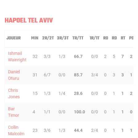
HAPOEL TEL AVIV
JOUEUR
MIN
2R/2T
3R/3T
TR/TT
1R/1T
RO
RD
RT
PD
Ishmail
32
3/3
1/3
66.7
0/0
2
5
7
2
Wainright
Daniel
31
6/7
0/0
85.7
3/4
0
3
3
1
Oturu
Chris
15
1/3
1/4
28.6
0/0
0
1
1
2
Jones
Bar
4
1/1
0/0
100.0
0/0
0
1
1
0
Timor
Collin
23
3/6
1/3
44.4
2/4
0
1
1
1
Malcolm