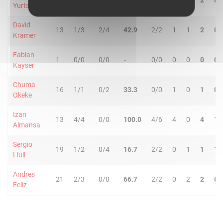
13
4/4
0/0
100.0
0/0
1
1
2
0
Yurtseven
David
13
1/3
2/4
42.9
2/2
1
1
2
0
Kramer
Fabian
1
0/0
0/0
-
0/0
0
0
0
0
Kayser
Chuma
16
1/1
0/2
33.3
0/0
1
0
1
0
Okeke
Izan
13
4/4
0/0
100.0
4/6
4
0
4
1
Almansa
Sergio
19
1/2
0/4
16.7
2/2
0
1
1
1
Llull
Andres
21
2/3
0/0
66.7
2/2
0
2
2
6
Feliz