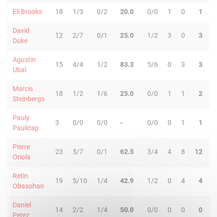
Eli Brooks
18
1/3
0/2
20.0
0/0
1
0
1
4
David
12
2/7
0/1
25.0
1/2
3
0
3
1
Duke
Agustin
15
4/4
1/2
83.3
5/6
0
3
3
0
Ubal
Marcis
18
1/2
1/6
25.0
0/0
1
1
2
0
Steinbergs
Pauly
3
0/0
0/0
-
0/0
0
1
1
0
Paulicap
Pierre
23
5/7
0/1
62.5
3/4
4
8
12
2
Oriola
Retin
19
5/10
1/4
42.9
1/2
0
4
4
1
Obasohan
Daniel
14
2/2
1/4
50.0
0/0
0
0
0
8
Perez