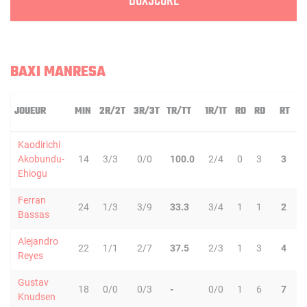
BOXSCORE
BAXI MANRESA
JOUEUR
MIN
2R/2T
3R/3T
TR/TT
1R/1T
RO
RD
RT
P
Kaodirichi
Akobundu-
14
3/3
0/0
100.0
2/4
0
3
3
1
Ehiogu
Ferran
24
1/3
3/9
33.3
3/4
1
1
2
3
Bassas
Alejandro
22
1/1
2/7
37.5
2/3
1
3
4
0
Reyes
Gustav
18
0/0
0/3
-
0/0
1
6
7
0
Knudsen