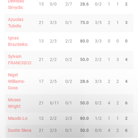
Deividas
15
0/0
2/7
28.6
0/2
1
1
2
0
Sirvydis
Azuolas
21
3/3
0/1
75.0
3/5
2
1
3
4
Tubelis
Ignas
13
2/3
2/2
80.0
3/3
0
0
0
0
Brazdeikis
Sylvain
21
2/2
0/2
50.0
2/2
1
3
4
6
FRANCISCO
Nigel
Williams-
17
2/5
0/2
28.6
3/3
2
2
4
4
Goss
Moses
21
6/11
0/1
50.0
0/2
4
2
6
0
Wright
Maodo Lo
12
2/2
2/3
80.0
1/2
1
1
2
5
Dustin Sleva
21
2/3
0/1
50.0
0/0
4
2
6
0