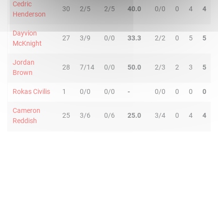
Cedric
30
2/5
2/5
40.0
0/0
0
4
4
Henderson
Dayvion
27
3/9
0/0
33.3
2/2
0
5
5
McKnight
Jordan
28
7/14
0/0
50.0
2/3
2
3
5
Brown
Rokas Civilis
1
0/0
0/0
-
0/0
0
0
0
Cameron
25
3/6
0/6
25.0
3/4
0
4
4
Reddish