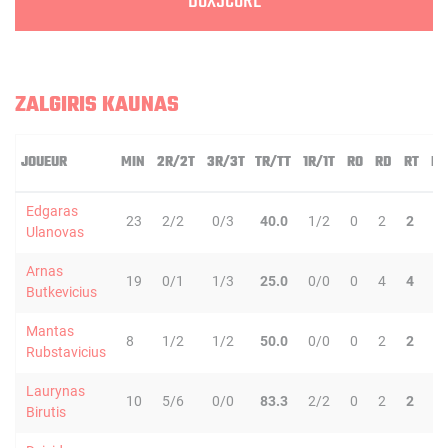
BOXSCORE
ZALGIRIS KAUNAS
JOUEUR
MIN
2R/2T
3R/3T
TR/TT
1R/1T
RO
RD
RT
PD
Edgaras
23
2/2
0/3
40.0
1/2
0
2
2
4
Ulanovas
Arnas
19
0/1
1/3
25.0
0/0
0
4
4
2
Butkevicius
Mantas
8
1/2
1/2
50.0
0/0
0
2
2
0
Rubstavicius
Laurynas
10
5/6
0/0
83.3
2/2
0
2
2
0
Birutis