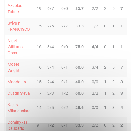
Azuolas
19
6/7
0/0
85.7
2/2
2
5
7
1
Tubelis
Sylvain
15
2/5
2/7
33.3
1/2
0
1
1
6
FRANCISCO
Nigel
Williams-
16
3/4
0/0
75.0
4/4
0
1
1
9
Goss
Moses
16
3/4
0/1
60.0
3/4
2
5
7
0
Wright
Maodo Lo
15
2/4
0/1
40.0
0/0
1
2
3
3
Dustin Sleva
17
2/3
1/2
60.0
2/2
1
2
3
2
Kajus
14
2/5
0/2
28.6
0/0
1
3
4
1
Mikalauskas
Dominykas
9
1/2
0/1
33.3
2/2
0
2
2
1
Daubaris