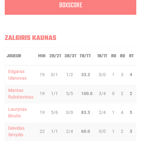
BOXSCORE
ZALGIRIS KAUNAS
JOUEUR
MIN
2R/2T
3R/3T
TR/TT
1R/1T
RO
RD
RT
P
Edgaras
19
0/1
1/2
33.3
0/0
1
3
4
2
Ulanovas
Mantas
19
1/1
5/5
100.0
3/4
0
2
2
4
Rubstavicius
Laurynas
19
5/6
0/0
83.3
2/4
1
4
5
0
Birutis
Deividas
22
1/1
2/4
60.0
0/0
1
2
3
3
Sirvydis