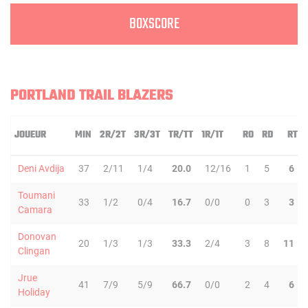
BOXSCORE
PORTLAND TRAIL BLAZERS
JOUEUR
MIN
2R/2T
3R/3T
TR/TT
1R/1T
RO
RD
RT
Deni Avdija
37
2/11
1/4
20.0
12/16
1
5
6
Toumani
33
1/2
0/4
16.7
0/0
0
3
3
Camara
Donovan
20
1/3
1/3
33.3
2/4
3
8
11
Clingan
Jrue
41
7/9
5/9
66.7
0/0
2
4
6
Holiday