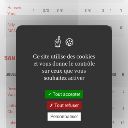
Hansen
1
0/0
0/0
-
0/0
0
1
1
Yang
Sidy
1
0/0
0/0
-
0/0
0
0
0
CISSOKO
Ce site utilise des cookies
SAN ANTONIO SPURS
et vous donne le contrôle
sur ceux que vous
JOUEUR
MIN
2R/2T
3R/3T
TR/TT
1R/1T
RO
RD
RT
souhaitez activer
Devin
33
1/5
3/7
33.3
0/1
1
6
7
Tout accepter
Vassell
Tout refuser
Julian
27
1/3
2/4
42.9
1/1
0
6
6
Champagnie
Personnaliser
Luke Kornet
30
5/8
1/1
66.7
1/2
5
5
10