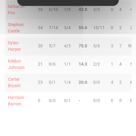
De'Aaron
36
6/10
1/6
43.8
3/5
0
4
4
Fox
Stephon
34
7/14
3/4
55.6
10/11
0
2
2
Castle
Dylan
30
5/7
4/5
75.0
5/6
3
7
10
Harper
Keldon
21
0/6
1/1
14.3
2/2
1
4
5
Johnson
Carter
23
0/1
1/4
20.0
0/0
4
2
6
Bryant
Harrison
6
0/0
0/1
-
0/0
0
0
0
Barnes