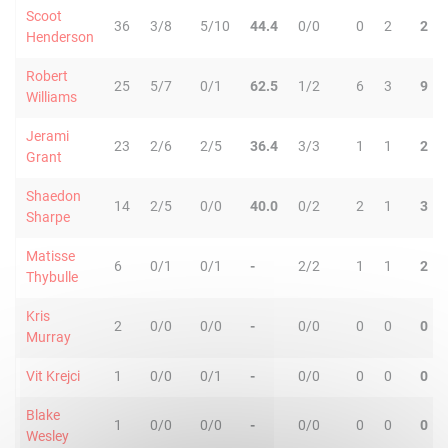
Scoot
36
3/8
5/10
44.4
0/0
0
2
2
Henderson
Robert
25
5/7
0/1
62.5
1/2
6
3
9
Williams
Jerami
23
2/6
2/5
36.4
3/3
1
1
2
Grant
Shaedon
14
2/5
0/0
40.0
0/2
2
1
3
Sharpe
Matisse
6
0/1
0/1
-
2/2
1
1
2
Thybulle
Kris
2
0/0
0/0
-
0/0
0
0
0
Murray
Vit Krejci
1
0/0
0/1
-
0/0
0
0
0
Blake
1
0/0
0/0
-
0/0
0
0
0
Wesley