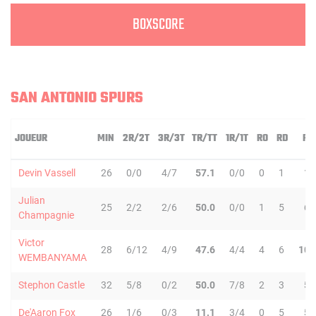
BOXSCORE
SAN ANTONIO SPURS
JOUEUR
MIN
2R/2T
3R/3T
TR/TT
1R/1T
RO
RD
RT
Devin Vassell
26
0/0
4/7
57.1
0/0
0
1
1
Julian
25
2/2
2/6
50.0
0/0
1
5
6
Champagnie
Victor
28
6/12
4/9
47.6
4/4
4
6
10
WEMBANYAMA
Stephon Castle
32
5/8
0/2
50.0
7/8
2
3
5
De'Aaron Fox
26
1/6
0/3
11.1
3/4
0
5
5