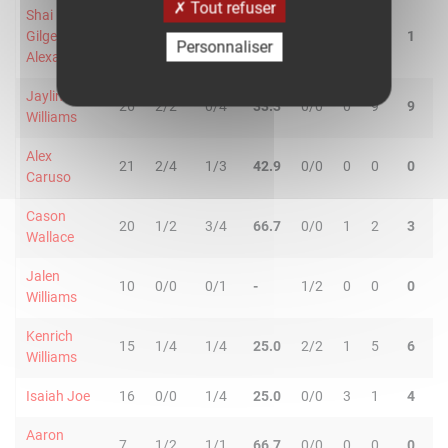
Tout refuser
Shai
Gilgeous-
28
6/13
0/5
33.3
3/3
0
1
1
4
Personnaliser
Alexander
Jaylin
26
2/2
0/4
33.3
0/0
0
9
9
2
Williams
Alex
21
2/4
1/3
42.9
0/0
0
0
0
0
Caruso
Cason
20
1/2
3/4
66.7
0/0
1
2
3
1
Wallace
Jalen
10
0/0
0/1
-
1/2
0
0
0
1
Williams
Kenrich
15
1/4
1/4
25.0
2/2
1
5
6
2
Williams
Isaiah Joe
16
0/0
1/4
25.0
0/0
3
1
4
2
Aaron
7
1/2
1/1
66.7
0/0
0
0
0
0