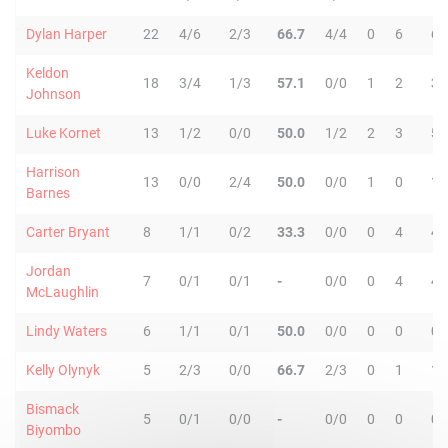
Dylan Harper
22
4/6
2/3
66.7
4/4
0
6
6
Keldon
18
3/4
1/3
57.1
0/0
1
2
3
Johnson
Luke Kornet
13
1/2
0/0
50.0
1/2
2
3
5
Harrison
13
0/0
2/4
50.0
0/0
1
0
1
Barnes
Carter Bryant
8
1/1
0/2
33.3
0/0
0
4
4
Jordan
7
0/1
0/1
-
0/0
0
4
4
McLaughlin
Lindy Waters
6
1/1
0/1
50.0
0/0
0
0
0
Kelly Olynyk
5
2/3
0/0
66.7
2/3
0
1
1
Bismack
5
0/1
0/0
-
0/0
0
0
0
Biyombo