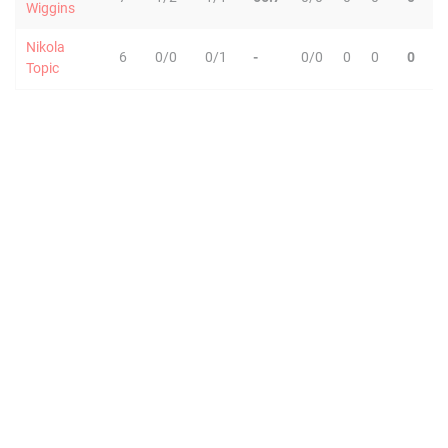
Wiggins
Nikola
6
0/0
0/1
-
0/0
0
0
0
0
Topic