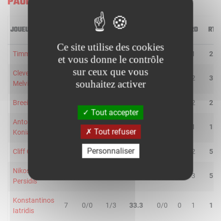
PAOK MATECO
JOUEUR
MIN
2R/2T
3R/3T
TR/TT
1R/1T
RO
RD
RT
Ce site utilise des cookies
Timmy Allen
25
2/6
0/1
28.6
2/2
1
1
2
et vous donne le contrôle
sur ceux que vous
Cleveland
32
2/6
2/6
33.3
2/2
1
2
3
souhaitez activer
Melvin
Breein Tyree
36
2/7
3/8
33.3
5/6
0
2
2
Tout accepter
Antonis
9
0/1
1/2
33.3
0/0
0
1
1
Tout refuser
Koniaris
Personnaliser
Cliff Omoruyi
16
5/7
0/0
71.4
2/2
3
2
5
Nikos
25
3/3
1/3
66.7
0/0
2
3
5
Persidis
Konstantinos
7
0/0
1/3
33.3
0/0
0
1
1
Iatridis