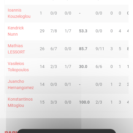
Ioannis
1
0/0
0/0
-
0/0
0
0
0
Kouzeloglou
Kendrick
29
7/8
1/7
53.3
0/0
0
4
4
Nunn
Mathias
26
6/7
0/0
85.7
9/11
3
5
8
LESSORT
Vasileios
14
2/3
1/7
30.0
6/6
0
1
1
Toliopoulos
Juancho
14
0/0
0/1
-
0/0
1
2
3
Hernangomez
Konstantinos
15
3/3
0/0
100.0
2/3
1
3
4
Mitoglou