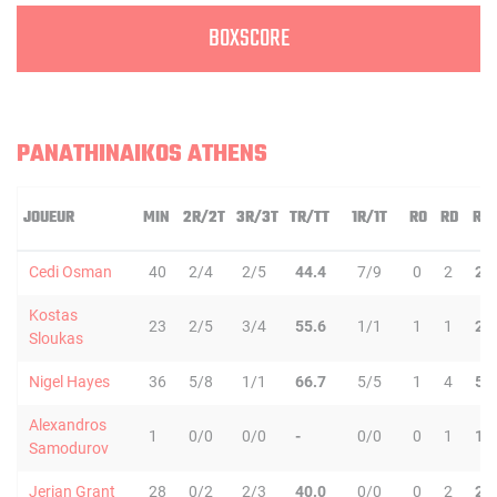
BOXSCORE
PANATHINAIKOS ATHENS
JOUEUR
MIN
2R/2T
3R/3T
TR/TT
1R/1T
RO
RD
RT
Cedi Osman
40
2/4
2/5
44.4
7/9
0
2
2
Kostas
23
2/5
3/4
55.6
1/1
1
1
2
Sloukas
Nigel Hayes
36
5/8
1/1
66.7
5/5
1
4
5
Alexandros
1
0/0
0/0
-
0/0
0
1
1
Samodurov
Jerian Grant
28
0/2
2/3
40.0
0/0
0
2
2