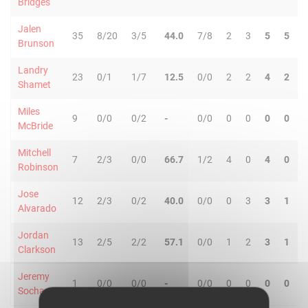
Bridges
Jalen
35
8/20
3/5
44.0
7/8
2
3
5
5
Brunson
Landry
23
0/1
1/7
12.5
0/0
2
2
4
2
Shamet
Miles
9
0/0
0/2
-
0/0
0
0
0
0
McBride
Mitchell
7
2/3
0/0
66.7
1/2
4
0
4
0
Robinson
Jose
12
2/3
0/2
40.0
0/0
0
3
3
1
Alvarado
Jordan
13
2/5
2/2
57.1
0/0
1
2
3
1
Clarkson
Jeremy
1
0/0
0/0
-
0/0
0
0
0
0
Sochan