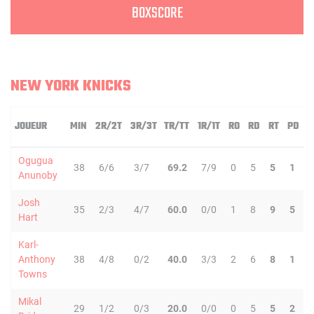
BOXSCORE
NEW YORK KNICKS
JOUEUR
MIN
2R/2T
3R/3T
TR/TT
1R/1T
RO
RD
RT
PD
I
Ogugua
38
6/6
3/7
69.2
7/9
0
5
5
1
Anunoby
Josh
35
2/3
4/7
60.0
0/0
1
8
9
5
Hart
Karl-
Anthony
38
4/8
0/2
40.0
3/3
2
6
8
1
Towns
Mikal
29
1/2
0/3
20.0
0/0
0
5
5
2