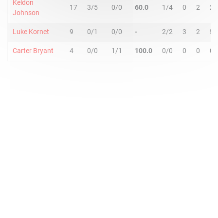
Keldon
17
3/5
0/0
60.0
1/4
0
2
2
Johnson
Luke Kornet
9
0/1
0/0
-
2/2
3
2
5
Carter Bryant
4
0/0
1/1
100.0
0/0
0
0
0