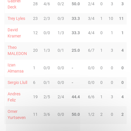
Gabriel
28
4/6
0/2
50.0
2/4
0
3
3
Deck
Trey Lyles
23
2/3
0/3
33.3
3/4
1
10
11
David
12
0/0
1/3
33.3
4/4
0
1
1
Kramer
Theo
20
1/3
0/1
25.0
6/7
1
3
4
MALEDON
Izan
1
0/0
0/0
-
0/0
0
0
0
Almansa
Sergio Llull
6
0/1
0/0
-
0/0
0
0
0
Andres
19
2/5
2/4
44.4
6/6
1
3
4
Feliz
Omer
11
3/6
0/0
50.0
1/2
2
0
2
Yurtseven