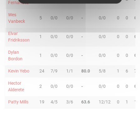
Fernandez
Wes
5
0/0
0/0
-
0/0
0
0
0
Vanbeck
Elvar
1
0/0
0/0
-
0/0
0
0
0
Fridriksson
Dylan
1
0/0
0/0
-
0/0
0
0
0
Bordon
Kevin Yebo
24
7/9
1/1
80.0
5/8
1
6
7
Hector
2
0/0
0/0
-
0/0
0
0
0
Alderete
Patty Mills
19
4/5
3/6
63.6
12/12
0
1
1