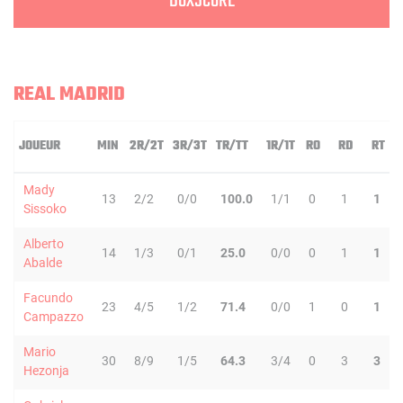
BOXSCORE
REAL MADRID
JOUEUR
MIN
2R/2T
3R/3T
TR/TT
1R/1T
RO
RD
RT
P
Mady
13
2/2
0/0
100.0
1/1
0
1
1
Sissoko
Alberto
14
1/3
0/1
25.0
0/0
0
1
1
Abalde
Facundo
23
4/5
1/2
71.4
0/0
1
0
1
Campazzo
Mario
30
8/9
1/5
64.3
3/4
0
3
3
Hezonja