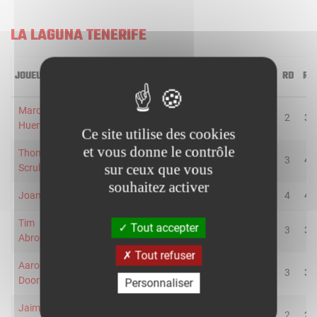
LA LAGUNA TENERIFE
JOUEUR
MIN
2R/2T
3R/3T
TR/TT
1R/1T
RO
RD
RT
Marcelinho
28
5/10
4/7
52.9
1/2
1
2
3
Huertas
Ce site utilise des cookies
et vous donne le contrôle
Thomas
25
0/1
1/2
33.3
0/0
1
3
4
sur ceux que vous
Scrubb
souhaitez activer
Joan Sastre
19
1/2
1/3
40.0
2/2
0
4
4
Tim
Tout accepter
20
1/1
0/0
100.0
1/2
0
3
3
Abromaitis
Tout refuser
Aaron
34
1/1
3/7
50.0
1/1
0
3
3
Doornekamp
Personnaliser
Jaime
25
3/6
0/2
37.5
2/2
0
2
2