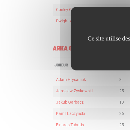
Conley Garrison
33
Dwight Wilson III
13
Ce site utilise d
ARKA GDYNIA
JOUEUR
MIN
Adam Hrycaniuk
8
Jaroslaw Zyskowski
25
Jakub Garbacz
13
Kamil Laczynski
26
Einaras Tubutis
25