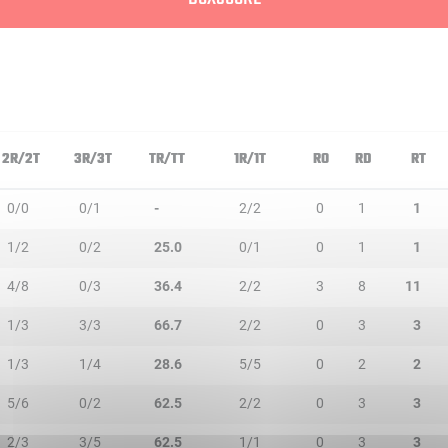
2R/2T
3R/3T
TR/TT
1R/1T
RO
RD
RT
0/0
0/1
-
2/2
0
1
1
1/2
0/2
25.0
0/1
0
1
1
4/8
0/3
36.4
2/2
3
8
11
1/3
3/3
66.7
2/2
0
3
3
1/3
1/4
28.6
5/5
0
2
2
5/6
0/2
62.5
2/2
0
3
3
2/3
3/5
62.5
1/1
0
3
3