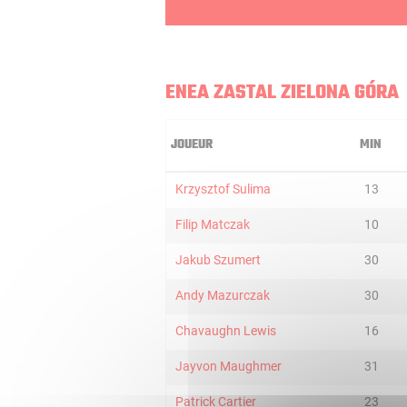
ENEA ZASTAL ZIELONA GÓRA
JOUEUR
MIN
Krzysztof Sulima
13
Filip Matczak
10
Jakub Szumert
30
Andy Mazurczak
30
Chavaughn Lewis
16
Jayvon Maughmer
31
Patrick Cartier
23