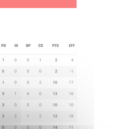
PD
IN
BP
CO
PTS
EFF
1
0
0
1
2
4
0
0
0
0
2
-1
1
0
0
2
10
17
5
1
4
0
13
16
3
0
0
0
10
10
3
2
1
2
12
18
0
0
3
0
14
11