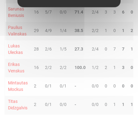
Sarunas
16
5/7
0/0
71.4
2/4
3
3
6
0
Beniusis
Paulius
29
4/9
1/4
38.5
2/2
1
0
1
2
Valinskas
Lukas
28
2/6
1/5
27.3
2/4
0
7
7
1
Uleckas
Erikas
16
2/2
2/2
100.0
1/2
2
1
3
0
Venskus
Mintautas
2
0/1
0/1
-
0/0
0
0
0
0
Mockus
Titas
2
0/1
0/0
-
0/0
0
1
1
1
Didzgalvis