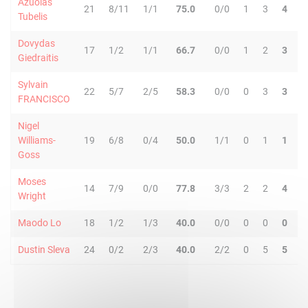
Azuolas
21
8/11
1/1
75.0
0/0
1
3
4
3
Tubelis
Dovydas
17
1/2
1/1
66.7
0/0
1
2
3
3
Giedraitis
Sylvain
22
5/7
2/5
58.3
0/0
0
3
3
6
FRANCISCO
Nigel
Williams-
19
6/8
0/4
50.0
1/1
0
1
1
3
Goss
Moses
14
7/9
0/0
77.8
3/3
2
2
4
1
Wright
Maodo Lo
18
1/2
1/3
40.0
0/0
0
0
0
3
Dustin Sleva
24
0/2
2/3
40.0
2/2
0
5
5
4