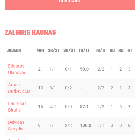
BOXSCORE
ZALGIRIS KAUNAS
JOUEUR
MIN
2R/2T
3R/3T
TR/TT
1R/1T
RO
RD
RT
P
Edgaras
21
1/1
0/1
50.0
2/2
1
2
3
1
Ulanovas
Arnas
19
0/1
0/2
-
2/2
2
1
3
2
Butkevicius
Laurynas
16
4/7
0/0
57.1
1/2
1
6
7
0
Birutis
Deividas
9
1/1
2/2
100.0
1/1
0
0
0
1
Sirvydis