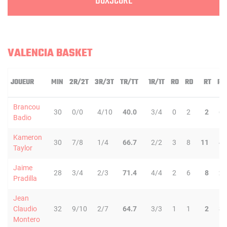
BOXSCORE
VALENCIA BASKET
JOUEUR
MIN
2R/2T
3R/3T
TR/TT
1R/1T
RO
RD
RT
PD
Brancou
30
0/0
4/10
40.0
3/4
0
2
2
6
Badio
Kameron
30
7/8
1/4
66.7
2/2
3
8
11
4
Taylor
Jaime
28
3/4
2/3
71.4
4/4
2
6
8
2
Pradilla
Jean
Claudio
32
9/10
2/7
64.7
3/3
1
1
2
8
Montero