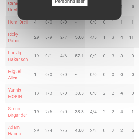
Personnaliser
Cameron
33
4/7
2/4
54.6
5/8
0
1
1
5
Hunt
Henri Drell
4
0/0
0/0
-
0/0
0
1
1
1
Ricky
29
6/9
2/7
50.0
4/5
1
3
4
11
Rubio
Ludvig
19
0/1
4/6
57.1
0/0
0
3
3
0
Hakanson
Miguel
1
0/0
0/0
-
0/0
0
0
0
0
Allen
Yannis
13
1/3
0/0
33.3
0/0
2
2
4
0
MORIN
Simon
19
2/6
0/0
33.3
4/4
2
2
4
1
Birgander
Adam
29
2/4
2/6
40.0
2/2
0
2
2
6
Hanga