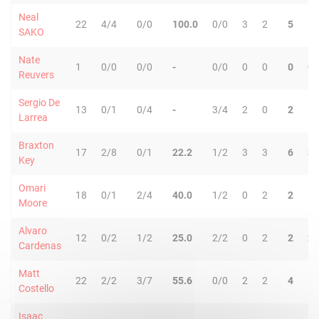
Neal
22
4/4
0/0
100.0
0/0
3
2
5
1
SAKO
Nate
1
0/0
0/0
-
0/0
0
0
0
0
Reuvers
Sergio De
13
0/1
0/4
-
3/4
2
0
2
1
Larrea
Braxton
17
2/8
0/1
22.2
1/2
3
3
6
3
Key
Omari
18
0/1
2/4
40.0
1/2
0
2
2
1
Moore
Alvaro
12
0/2
1/2
25.0
2/2
0
2
2
2
Cardenas
Matt
22
2/2
3/7
55.6
0/0
2
2
4
1
Costello
Isaac