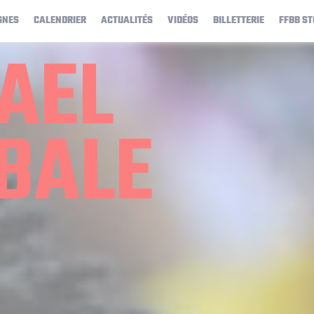
GNES
CALENDRIER
ACTUALITÉS
VIDÉOS
BILLETTERIE
FFBB ST
AEL
BALE