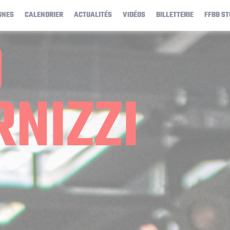
GNES
CALENDRIER
ACTUALITÉS
VIDÉOS
BILLETTERIE
FFBB ST
O
RNIZZI