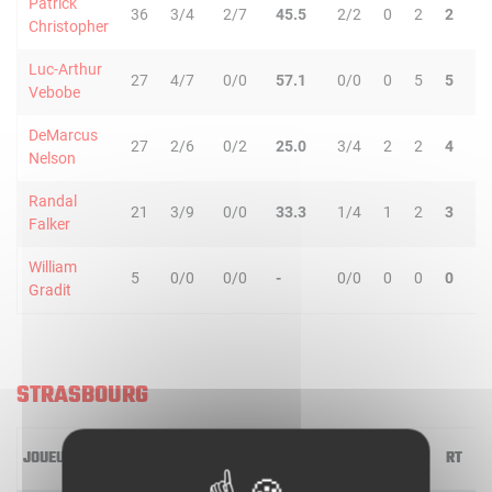
Patrick
36
3/4
2/7
45.5
2/2
0
2
2
1
Christopher
Luc-Arthur
27
4/7
0/0
57.1
0/0
0
5
5
0
Vebobe
DeMarcus
27
2/6
0/2
25.0
3/4
2
2
4
4
Nelson
Randal
21
3/9
0/0
33.3
1/4
1
2
3
2
Falker
William
5
0/0
0/0
-
0/0
0
0
0
0
Gradit
STRASBOURG
JOUEUR
MIN
2R/2T
3R/3T
TR/TT
1R/1T
RO
RD
RT
P