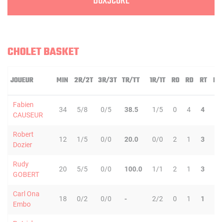
BOXSCORE
CHOLET BASKET
JOUEUR
MIN
2R/2T
3R/3T
TR/TT
1R/1T
RO
RD
RT
PD
Fabien
34
5/8
0/5
38.5
1/5
0
4
4
0
CAUSEUR
Robert
12
1/5
0/0
20.0
0/0
2
1
3
2
Dozier
Rudy
20
5/5
0/0
100.0
1/1
2
1
3
0
GOBERT
Carl Ona
18
0/2
0/0
-
2/2
0
1
1
1
Embo