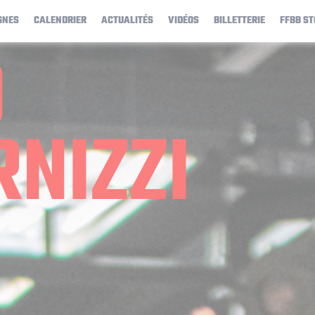
GNES
CALENDRIER
ACTUALITÉS
VIDÉOS
BILLETTERIE
FFBB ST
O
RNIZZI