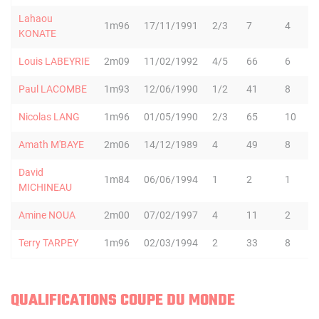
Lahaou
1m96
17/11/1991
2/3
7
4
KONATE
Louis LABEYRIE
2m09
11/02/1992
4/5
66
6
Paul LACOMBE
1m93
12/06/1990
1/2
41
8
Nicolas LANG
1m96
01/05/1990
2/3
65
10
Amath M'BAYE
2m06
14/12/1989
4
49
8
David
1m84
06/06/1994
1
2
1
MICHINEAU
Amine NOUA
2m00
07/02/1997
4
11
2
Terry TARPEY
1m96
02/03/1994
2
33
8
QUALIFICATIONS COUPE DU MONDE