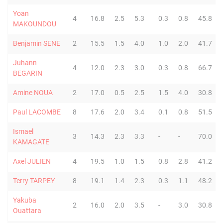
Yoan
4
16.8
2.5
5.3
0.3
0.8
45.8
MAKOUNDOU
Benjamin SENE
2
15.5
1.5
4.0
1.0
2.0
41.7
Juhann
4
12.0
2.3
3.0
0.3
0.8
66.7
BEGARIN
Amine NOUA
2
17.0
0.5
2.5
1.5
4.0
30.8
Paul LACOMBE
8
17.6
2.0
3.4
0.1
0.8
51.5
Ismael
3
14.3
2.3
3.3
-
-
70.0
KAMAGATE
Axel JULIEN
4
19.5
1.0
1.5
0.8
2.8
41.2
Terry TARPEY
8
19.1
1.4
2.3
0.3
1.1
48.2
Yakuba
2
16.0
2.0
3.5
-
3.0
30.8
Ouattara