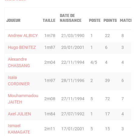
DATE DE
JOUEUR
TAILLE
NAISSANCE
POSTE
POINTS
MATCHS
Andrew ALBICY
1m78
21/03/1990
1
22
8
Hugo BENITEZ
1m87
20/01/2001
1
6
3
Alexandre
2m04
22/11/1994
4/5
4
4
CHASSANG
Isaïa
1m97
28/11/1996
2
39
6
CORDINIER
Mouhammadou
2m08
27/11/1994
5
72
7
JAITEH
Axel JULIEN
1m84
27/07/1992
1
17
4
Ismael
2m11
17/01/2001
5
15
3
KAMAGATE