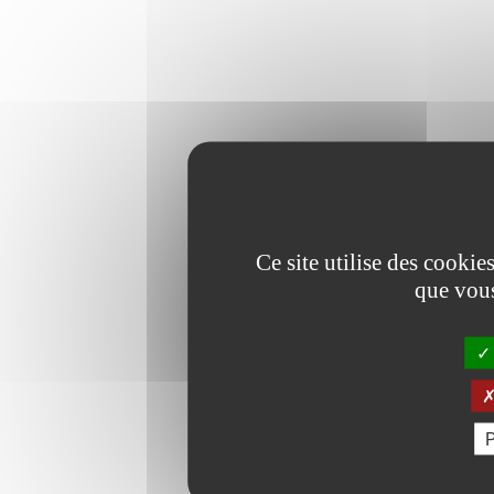
Ce site utilise des cookie
que vous
P