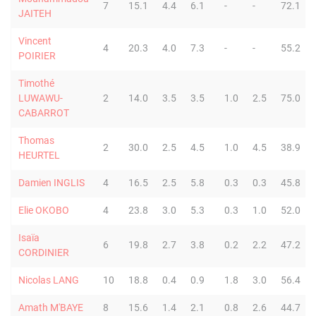
7
15.1
4.4
6.1
-
-
72.1
JAITEH
Vincent
4
20.3
4.0
7.3
-
-
55.2
POIRIER
Timothé
LUWAWU-
2
14.0
3.5
3.5
1.0
2.5
75.0
CABARROT
Thomas
2
30.0
2.5
4.5
1.0
4.5
38.9
HEURTEL
Damien INGLIS
4
16.5
2.5
5.8
0.3
0.3
45.8
Elie OKOBO
4
23.8
3.0
5.3
0.3
1.0
52.0
Isaïa
6
19.8
2.7
3.8
0.2
2.2
47.2
CORDINIER
Nicolas LANG
10
18.8
0.4
0.9
1.8
3.0
56.4
Amath M'BAYE
8
15.6
1.4
2.1
0.8
2.6
44.7