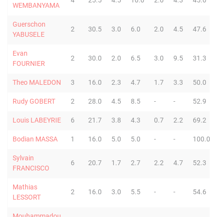
4
25.5
4.5
10.0
2.0
4.3
45.6
WEMBANYAMA
Guerschon
2
30.5
3.0
6.0
2.0
4.5
47.6
YABUSELE
Evan
2
30.0
2.0
6.5
3.0
9.5
31.3
FOURNIER
Theo MALEDON
3
16.0
2.3
4.7
1.7
3.3
50.0
Rudy GOBERT
2
28.0
4.5
8.5
-
-
52.9
Louis LABEYRIE
6
21.7
3.8
4.3
0.7
2.2
69.2
Bodian MASSA
1
16.0
5.0
5.0
-
-
100.0
Sylvain
6
20.7
1.7
2.7
2.2
4.7
52.3
FRANCISCO
Mathias
2
16.0
3.0
5.5
-
-
54.6
LESSORT
Mouhammadou